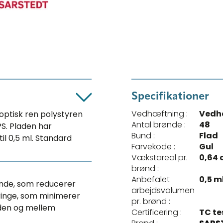
Specifikationer
Vedhæftning :
Vedh
 optisk ren polystyren
Antal brønde :
48
PS. Pladen har
Bund :
Flad
l 0,5 ml. Standard
Farvekode :
Gul
Vækstareal pr.
0,64 
brønd :
Anbefalet
0,5 m
ønde, som reducerer
arbejdsvolumen
ringe, som minimerer
pr. brønd :
den og mellem
Certificering :
TC te