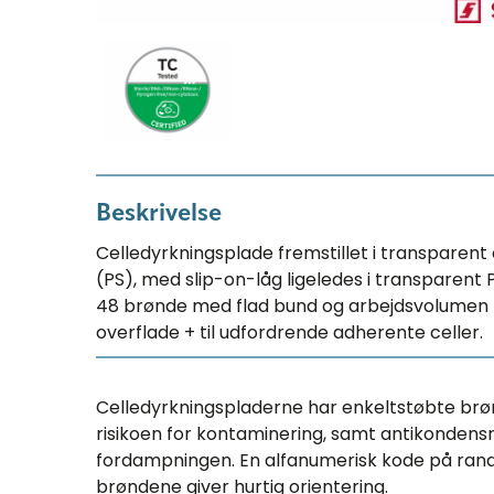
Beskrivelse
Celledyrkningsplade fremstillet i transparent
(PS), med slip-on-låg ligeledes i transparent 
48 brønde med flad bund og arbejdsvolumen ti
overflade + til udfordrende adherente celler.
Celledyrkningspladerne har enkeltstøbte br
risikoen for kontaminering, samt antikondens
fordampningen. En alfanumerisk kode på ran
brøndene giver hurtig orientering.