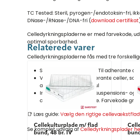
TC Tested: Steril, pyrogen-/endotoksin-fri, ik
DNase-/RNase-/DNA-fri (
download certifikat
Celledyrkningspladerne er med farvekode, udl
optimal sporbarhed.
Relaterede varer
Celledyrkningspladerne fås med tre forskelli
Standard vedhæftning: Til adherante cel
Vedhæftning +: Til adherante celler, som e
at hæfte. Farvekode gul
Ingen vedhæftning: Til suspensions- og 
cellerne ikke skal hæfte. Farvekode grø
📑 Læs guide:
Vælg den rigtige cellevækstfla
Cellekulturplade m/ flad
Cell
Se komplet udvalg af
Celledyrkningsplader he
bund, 48 br. IV
bund