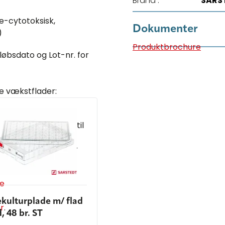
Brand :
SARS
ke-cytotoksisk,
Dokumenter
)
Produktbrochure
øbsdato og Lot-nr. for
ge vækstflader:
ler. Farve kode rød
r vanskelige at få til
hybridomaceller, når
n
de
ekulturplade m/ flad
r
.
, 48 br. ST