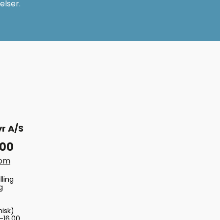
elser.
r A/S
 00
com
lling
g
nisk)
-16.00