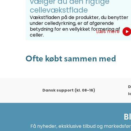
vælger du den rigtige
cellevækstflade
Vækstfladen på de produkter, du benytter
under celledyrkning, er af afgørende
betydning for en vellykket formering af
Læs mere
celler.
Ofte købt sammen med
D
Dansk support (kl. 08-16)
l
B
Få nyheder, eksklusive tilbud og markedsføri