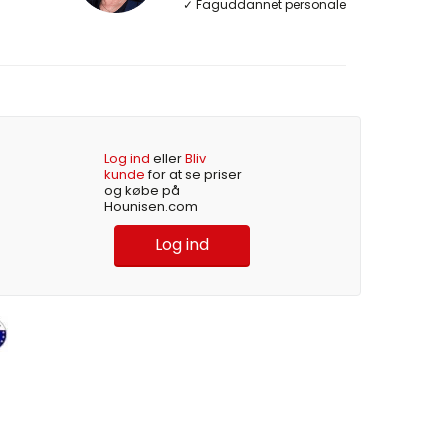
✓ Faguddannet personale
Log ind
eller
Bliv
kunde
for at se priser
og købe på
Hounisen.com
Log ind