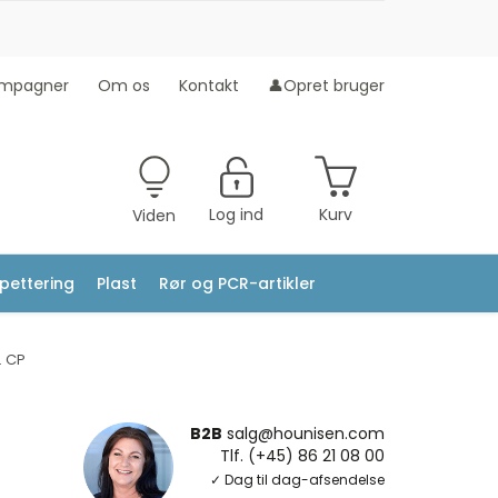
mpagner
Om os
Kontakt
👤Opret bruger
Log ind
Kurv
Viden
ipettering
Plast
Rør og PCR-artikler
. CP
B2B
salg@hounisen.com
Tlf. (+45) 86 21 08 00
✓ Dag til dag-afsendelse