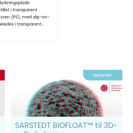
dyrkningsplade
illet i transparent
tyren (PS), med slip-on-
geledes i transparent...
Nyheder
SARSTEDT BIOFLOAT™ til 3D-