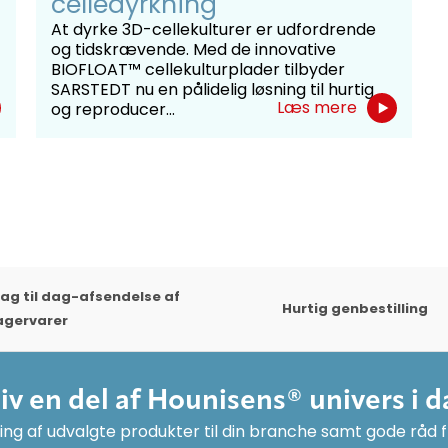
celledyrkning
At dyrke 3D-cellekulturer er udfordrende
og tidskrævende. Med de innovative
BIOFLOAT™ cellekulturplader tilbyder
SARSTEDT nu en pålidelig løsning til hurtig
Læs mere
og reproducer...
ag til dag-afsendelse af
Hurtig genbestilling
agervarer
liv en del af Hounisens® univers i d
ng af udvalgte produkter til din branche samt gode råd fr