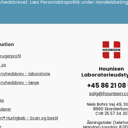
yhedsbrevet. Læs Persondatapolitik under Handelsbeting
mation
rugerprofil
 os
Hounisen
 nyhedsbrev - laboratorie
Laboratorieudsty
 nyhedsbrev - læge
+45 86 21 08
salg@hounisen.
tag
Niels Bohrs Vej 49, Sti
8660 Skanderbor
ndører
CVR 25 57 34 20
n® Hurtigkøb - Scan og bestil
Åbningstider (telefo
r
Mandag-torsdag: 8.00