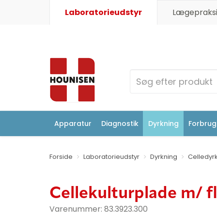
Laboratorieudstyr
Lægepraksi
Apparatur
Diagnostik
Dyrkning
Forbrugs
Forside
Laboratorieudstyr
Dyrkning
Celledyr
Cellekulturplade m/ f
Varenummer:
83.3923.300