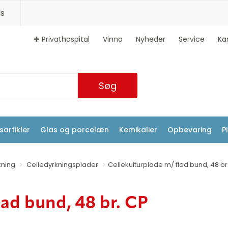
s
✚ Privathospital
Vinno
Nyheder
Service
Ka
Søg
artikler
Glas og porcelæn
Kemikalier
Opbevaring
P
kning
Celledyrkningsplader
Cellekulturplade m/ flad bund, 48 br
lad bund, 48 br. CP