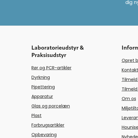
dig n
Laboratorieudstyr &
Infor
Praksisudstyr
Opret b
Rør og PCR-artikler
Kontakt
Dyrkning
Tilmeld
Pipettering
Tilmeld
Apparatur
Om os
Glas og porcelæn
Miljøtil
Plast
Levera
Forbrugsartikler
Hounise
Opbevaring
Nyhede