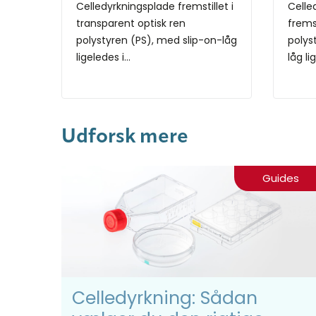
Celledyrkningsplade fremstillet i
Celle
transparent optisk ren
fremst
polystyren (PS), med slip-on-låg
polys
ligeledes i...
låg li
Udforsk mere
Guides
Celledyrkning: Sådan