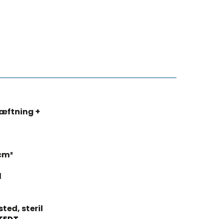
æftning +
cm²
l
sted, steril