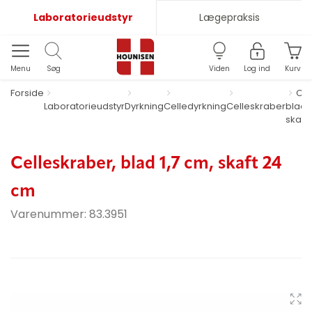
Laboratorieudstyr
Lægepraksis
Menu
Søg
Viden
Log ind
Kurv
Forside
Cel
Laboratorieudstyr
Dyrkning
Celledyrkning
Celleskraber
blad 1
skaft
Celleskraber, blad 1,7 cm, skaft 24
cm
Varenummer:
83.3951