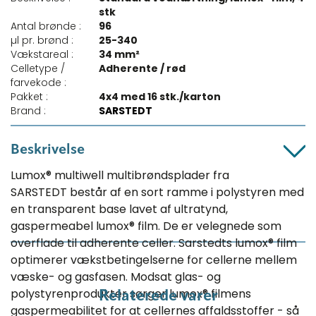
stk
Antal brønde :
96
µl pr. brønd :
25-340
Vækstareal :
34 mm²
Celletype /
Adherente / rød
farvekode :
Pakket :
4x4 med 16 stk./karton
Brand :
SARSTEDT
Beskrivelse
Lumox® multiwell multibrøndsplader fra
SARSTEDT består af en sort ramme i polystyren med
en transparent base lavet af ultratynd,
gaspermeabel lumox® film. De er velegnede som
overflade til adherente celler. Sarstedts lumox® film
optimerer vækstbetingelserne for cellerne mellem
væske- og gasfasen. Modsat glas- og
polystyrenprodukter sørger lumox® filmens
Relaterede varer
gaspermeabilitet for at cellernes affaldsstoffer - så