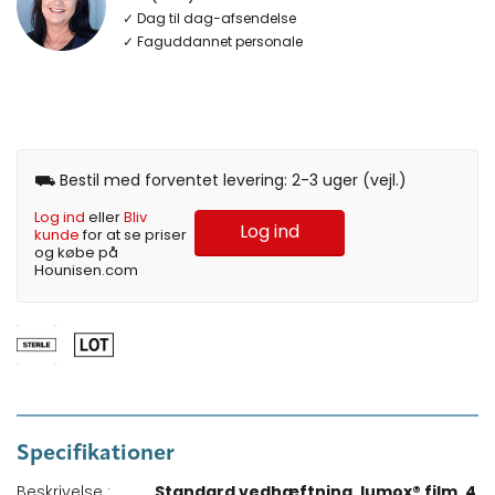
✓ Dag til dag-afsendelse
✓ Faguddannet personale
⛟ Bestil med forventet levering: 2-3 uger (vejl.)
Log ind
eller
Bliv
Log ind
kunde
for at se priser
og købe på
Hounisen.com
Specifikationer
Beskrivelse :
Standard vedhæftning, lumox® film, 4