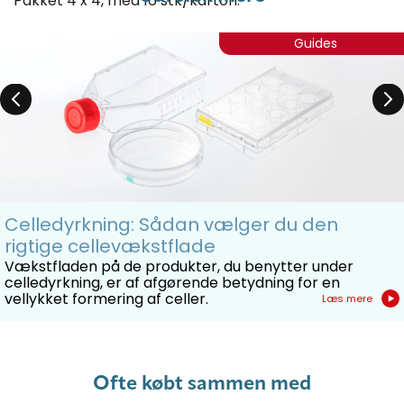
Pakket 4 x 4, med 16 stk/karton.
Guides
Læs mere om Sarstedts
lumox® og x-well produkter
her
lumox® filmen fås også til Sarstedts
lumox® dish
petriskåle
Celledyrkning: Sådan vælger du den
rigtige cellevækstflade
Vækstfladen på de produkter, du benytter under
celledyrkning, er af afgørende betydning for en
vellykket formering af celler.
Læs mere
Ofte købt sammen med