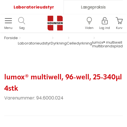
Laboratorieudstyr
Lægepraksis
Menu
Søg
Viden
Log ind
Kurv
Forside
lumox® multiwell
Laboratorieudstyr
Dyrkning
Celledyrkning
multibrøndsplader
lumox® multiwell, 96-well, 25-340µl
4stk
Varenummer:
94.6000.024