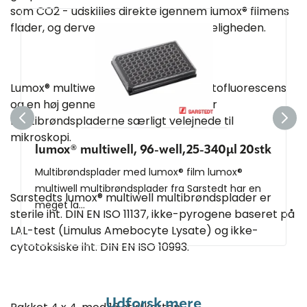
som CO2 - udskilles direkte igennem lumox® filmens
flader, og derved minimeres celledødeligheden.
Lumox® multiwell har en meget lav autofluorescens
og en høj gennemsigtighed, hvilket gør
multibrøndspladerne særligt velejnede til
mikroskopi.
lumox® multiwell, 96-well,25-340µl 20stk
Multibrøndsplader med lumox® film lumox®
multiwell multibrøndsplader fra Sarstedt har en
Sarstedts lumox® multiwell multibrøndsplader er
meget la...
sterile iht. DIN EN ISO 11137, ikke-pyrogene baseret på
LAL-test (Limulus Amebocyte Lysate) og ikke-
cytotoksiske iht. DIN EN ISO 10993.
Udforsk mere