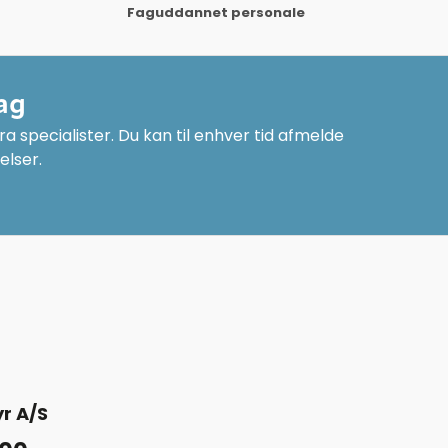
Faguddannet personale
ag
a specialister. Du kan til enhver tid afmelde
elser.
r A/S