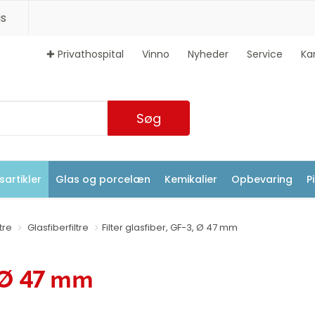
s
✚ Privathospital
Vinno
Nyheder
Service
Ka
Søg
artikler
Glas og porcelæn
Kemikalier
Opbevaring
P
ltre
Glasfiberfiltre
Filter glasfiber, GF-3, Ø 47 mm
, Ø 47 mm