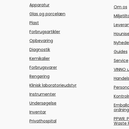
Apparatur
Om os
Glas og porcelæn
Miljøtil
Plast
Levera
Forbrugsartikler
Hounise
Opbevaring
Nyhede
Diagnostik
Guides
Kemikalier
Service
Forbrugsvarer
VINNO u
Rengøring
Handels
Klinisk laboratorieudstyr
Persond
Instrumenter
Kontrol
Undersøgelse
Emballa
ordnin
Inventar
PPWR: 
Privathospital
Waste 