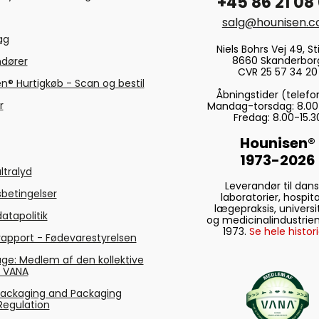
+45 86 21 08
salg@hounisen.
tag
Niels Bohrs Vej 49, Sti
8660 Skanderbor
ndører
CVR 25 57 34 20
n® Hurtigkøb - Scan og bestil
Åbningstider (telefo
r
Mandag-torsdag: 8.00
Fredag: 8.00-15.3
Hounisen®
1973-2026
ltralyd
Leverandør til dan
betingelser
laboratorier, hospita
lægepraksis, universi
atapolitik
og medicinalindustrien
1973.
Se hele histori
rapport - Fødevarestyrelsen
ge: Medlem af den kollektive
g VANA
Packaging and Packaging
Regulation