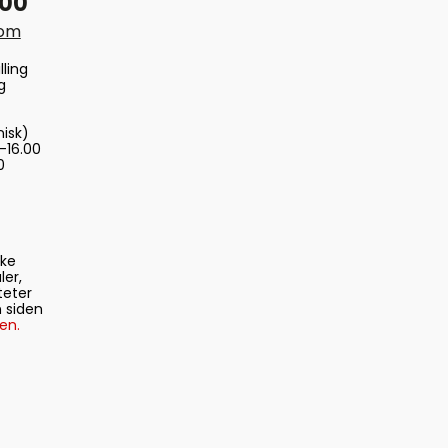
 00
com
lling
g
nisk)
-16.00
0
ske
ler,
teter
 siden
en.