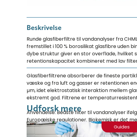
Beskrivelse
Runde glasfiberfiltre til vandanalyser fra CHML
fremstillet i 100 % borosilikat glasfibre uden b
dybe struktur giver en stor overflade, hvilke
retentionskapacitet kombineret med lav filt
Glasfiberfiltrene absorberer de fineste partikle
væske og fra luft og gasser er retentionen en
µm, idet elektrostatisk interaktion mellem gla
ekstremt god. Filtrene er temperaturresistente
Udforsk mere
Anvendelse: Bedste filter til vandanalyser iføl
Europæiske regulationer. Biokemisk er det meg
kulhydrater, cellekulture med mere.
Guides