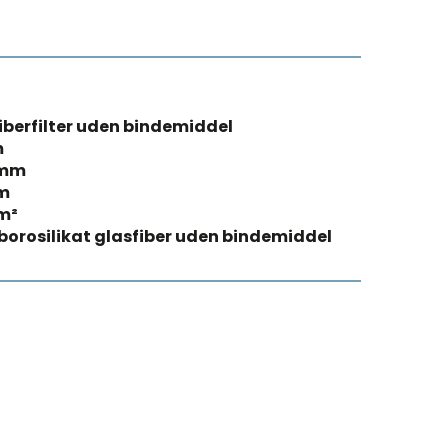
iberfilter uden bindemiddel
m
 mm
m
m²
borosilikat glasfiber uden bindemiddel
®