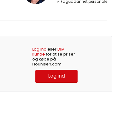
✓ Faguddannet personale
Log ind
eller
Bliv
kunde
for at se priser
og købe på
Hounisen.com
Log ind