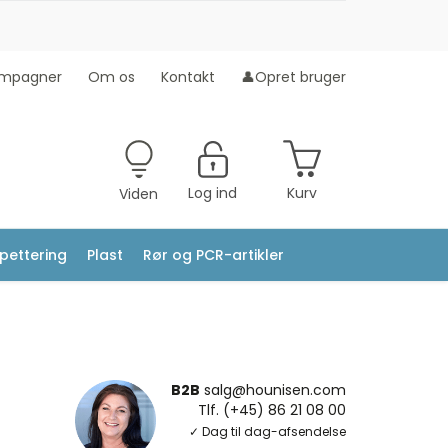
mpagner
Om os
Kontakt
👤Opret bruger
Log ind
Kurv
Viden
ipettering
Plast
Rør og PCR-artikler
B2B
salg@hounisen.com
Tlf. (+45) 86 21 08 00
✓ Dag til dag-afsendelse