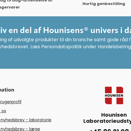
ag til dag-afsendelse af
Hurtig genbestilling
agervarer
liv en del af Hounisens® univers i d
ng af udvalgte produkter til din branche samt gode råd fr
yhedsbrevet. Læs Persondatapolitik under Handelsbeting
mation
rugerprofil
 os
Hounisen
 nyhedsbrev - laboratorie
Laboratorieudsty
 nyhedsbrev - læge