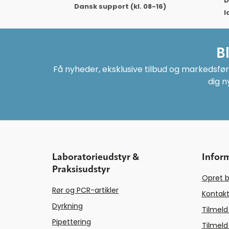
D
Dansk support (kl. 08-16)
l
B
Få nyheder, eksklusive tilbud og markedsføri
dig n
Laboratorieudstyr &
Infor
Praksisudstyr
Opret b
Rør og PCR-artikler
Kontakt
Dyrkning
Tilmeld
Pipettering
Tilmeld