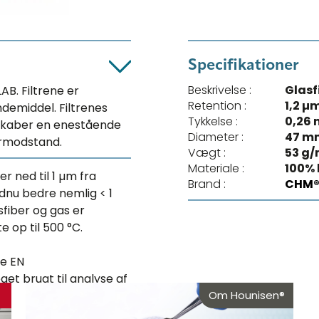
Specifikationer
Beskrivelse :
Glasf
AB. Filtrene er
Retention :
1,2 µ
indemiddel. Filtrenes
Tykkelse :
0,26
t skaber en enestående
Diameter :
47 m
ermodstand.
Vægt :
53 g/
Materiale :
100% 
r ned til 1 µm fra
Brand :
CHM
dnu bedre nemlig < 1
sfiber og gas er
 op til 500 °C.
ge EN
et brugt til analyse af
Om Hounisen®