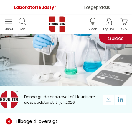
Laboratorieudstyr
Lægepraksis
Menu
Søg
Viden
Log ind
Kurv
Guides
Denne guide er skrevet af:
Hounisen®
·
sidst opdateret: 9. juli 2026
Tilbage til oversigt