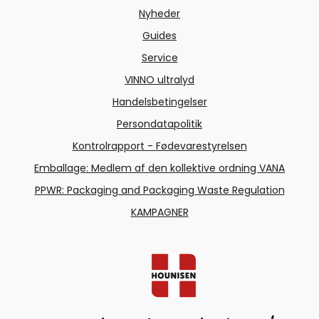
Nyheder
F1005 GRADE - Very slow filtration
Guides
Filtrering under meget vanskelige
Service
forhold
Filtrering for ekstra
VINNO ultralyd
finkornet bundfald såsom
Handelsbetingelser
bariumsulfat, kobberoxidn
Persondatapolitik
Kilde:
chmlab.com
Køb papirfiltre her
Kontrolrapport - Fødevarestyrelsen
Emballage: Medlem af den kollektive ordning VANA
PPWR: Packaging and Packaging Waste Regulation
Tekniske specifikationer
KAMPAGNER
Ækvivalenstabel