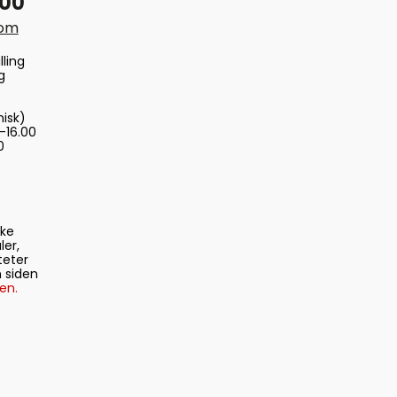
 00
com
lling
g
nisk)
-16.00
0
ske
ler,
teter
 siden
en.