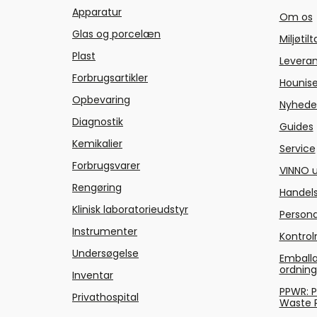
Apparatur
Om os
Glas og porcelæn
Miljøtil
Plast
Levera
Forbrugsartikler
Hounise
Opbevaring
Nyhede
Diagnostik
Guides
Kemikalier
Service
Forbrugsvarer
VINNO u
Rengøring
Handels
Klinisk laboratorieudstyr
Persond
Instrumenter
Kontrol
Undersøgelse
Emballa
ordnin
Inventar
PPWR: 
Privathospital
Waste 