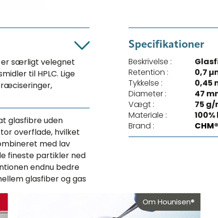
Specifikationer
Beskrivelse :
Glasf
 er særligt velegnet
Retention :
0,7 µ
smidler til HPLC. Lige
Tykkelse :
0,45
præciseringer,
Diameter :
47 m
Vægt :
75 g/
Materiale :
100% 
kat glasfibre uden
Brand :
CHM
tor overflade, hvilket
ombineret med lav
e fineste partikler ned
tentionen endnu bedre
 mellem glasfiber og gas
Om Hounisen®
.