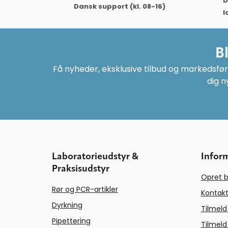
D
Dansk support (kl. 08-16)
l
B
Få nyheder, eksklusive tilbud og markedsføri
dig n
Laboratorieudstyr &
Infor
Praksisudstyr
Opret b
Rør og PCR-artikler
Kontakt
Dyrkning
Tilmeld
Pipettering
Tilmeld