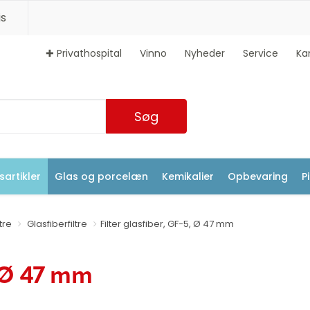
s
✚ Privathospital
Vinno
Nyheder
Service
Ka
Søg
artikler
Glas og porcelæn
Kemikalier
Opbevaring
P
ltre
Glasfiberfiltre
Filter glasfiber, GF-5, Ø 47 mm
, Ø 47 mm