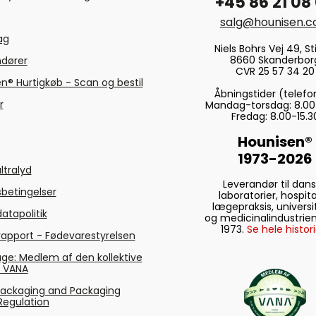
+45 86 21 08
salg@hounisen.
tag
Niels Bohrs Vej 49, Sti
8660 Skanderbor
ndører
CVR 25 57 34 20
n® Hurtigkøb - Scan og bestil
Åbningstider (telefo
r
Mandag-torsdag: 8.00
Fredag: 8.00-15.3
Hounisen®
1973-2026
ltralyd
Leverandør til dan
betingelser
laboratorier, hospita
lægepraksis, universi
atapolitik
og medicinalindustrien
1973.
Se hele histori
rapport - Fødevarestyrelsen
ge: Medlem af den kollektive
g VANA
Packaging and Packaging
Regulation