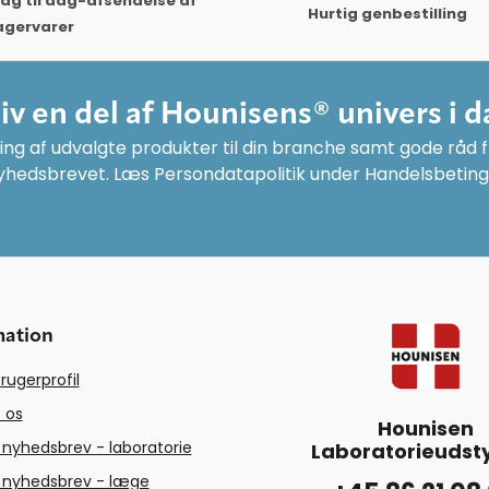
ag til dag-afsendelse af
Hurtig genbestilling
agervarer
liv en del af Hounisens® univers i d
ng af udvalgte produkter til din branche samt gode råd fr
yhedsbrevet. Læs Persondatapolitik under Handelsbeting
mation
rugerprofil
 os
Hounisen
 nyhedsbrev - laboratorie
Laboratorieudsty
 nyhedsbrev - læge