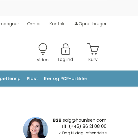
mpagner
Om os
Kontakt
👤Opret bruger
Log ind
Kurv
Viden
ipettering
Plast
Rør og PCR-artikler
B2B
salg@hounisen.com
Tlf. (+45) 86 21 08 00
✓ Dag til dag-afsendelse