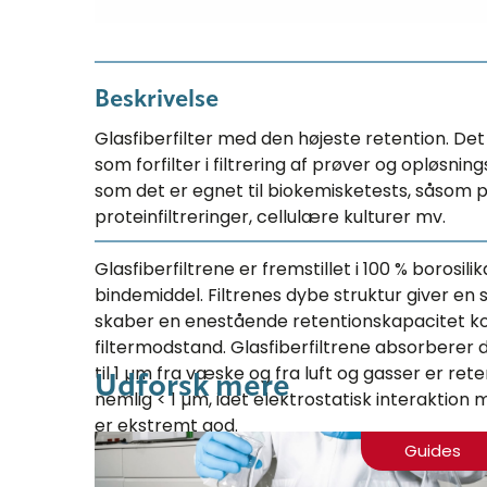
Beskrivelse
Glasfiberfilter med den højeste retention. Det
som forfilter i filtrering af prøver og opløsning
som det er egnet til biokemisketests, såsom 
proteinfiltreringer, cellulære kulturer mv.
Glasfiberfiltrene er fremstillet i 100 % borosili
bindemiddel. Filtrenes dybe struktur giver en s
skaber en enestående retentionskapacitet k
filtermodstand. Glasfiberfiltrene absorberer d
til 1 µm fra væske og fra luft og gasser er re
Udforsk mere
nemlig < 1 µm, idet elektrostatisk interaktion
er ekstremt god.
Guides
Filtrene er temperaturresistente op til 500 °C