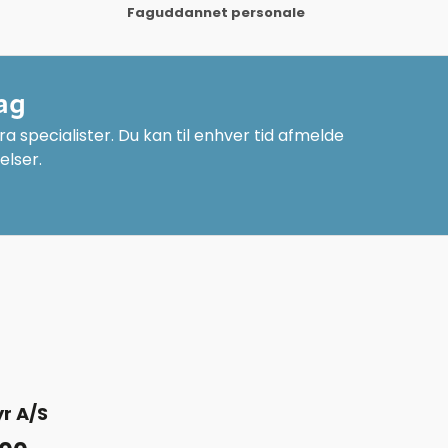
Faguddannet personale
ag
a specialister. Du kan til enhver tid afmelde
elser.
r A/S