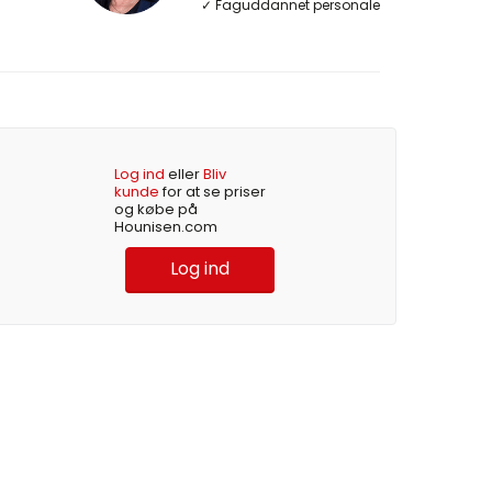
✓ Faguddannet personale
Log ind
eller
Bliv
kunde
for at se priser
og købe på
Hounisen.com
Log ind