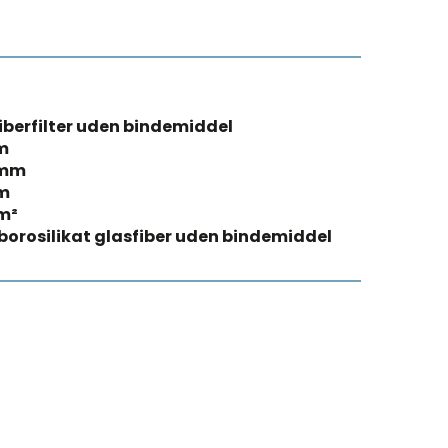
iberfilter uden bindemiddel
m
 mm
m
m²
borosilikat glasfiber uden bindemiddel
®