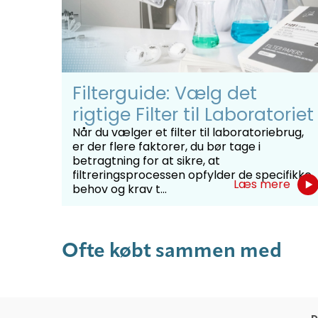
Glasfiberfiltre bør ikke bøjes, da glasfibrene 
100 stk. pr æske.
Filterguide: Vælg det
rigtige Filter til Laboratoriet
Når du vælger et filter til laboratoriebrug,
er der flere faktorer, du bør tage i
betragtning for at sikre, at
filtreringsprocessen opfylder de specifikke
Læs mere
behov og krav t...
Ofte købt sammen med