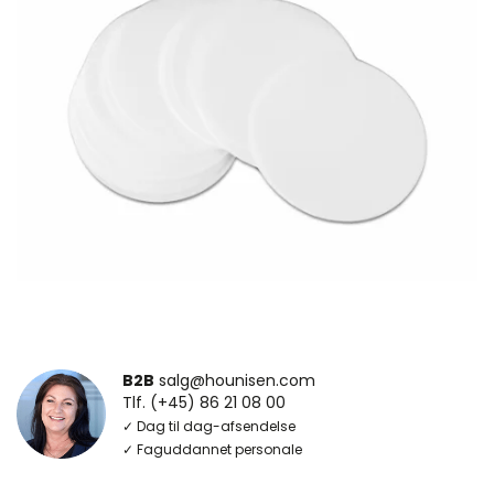
B2B
salg@hounisen.com
Tlf. (+45) 86 21 08 00
✓ Dag til dag-afsendelse
✓ Faguddannet personale