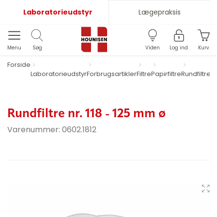
Laboratorieudstyr
Lægepraksis
Menu
Søg
Viden
Log ind
Kurv
Forside
Laboratorieudstyr
Forbrugsartikler
Filtre
Papirfiltre
Rundfiltre
nr
m
Rundfiltre nr. 118 - 125 mm ø
Varenummer:
0602.1812