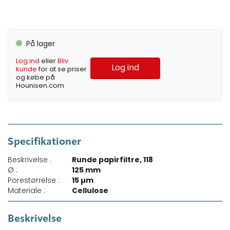
På lager
Log ind
eller
Bliv
Log ind
kunde
for at se priser
og købe på
Hounisen.com
Specifikationer
Beskrivelse :
Runde papirfiltre, 118
Ø :
125 mm
Porestørrelse :
15 µm
Materiale :
Cellulose
Beskrivelse