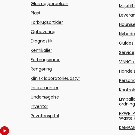
Glas og porcelæn
Miljøtil
Plast
Levera
Forbrugsartikler
Hounise
Opbevaring
Nyhede
Diagnostik
Guides
Kemikalier
Service
Forbrugsvarer
VINNO u
Rengøring
Handels
Klinisk laboratorieudstyr
Persond
Instrumenter
Kontrol
Undersøgelse
Emballa
ordnin
Inventar
PPWR: 
Privathospital
Waste 
KAMPA