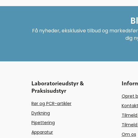
B
Få nyheder, eksklusive tilbud og markedsføri
dig n
Laboratorieudstyr &
Infor
Praksisudstyr
Opret b
Rør og PCR-artikler
Kontakt
Dyrkning
Tilmeld
Pipettering
Tilmeld
Apparatur
Om os