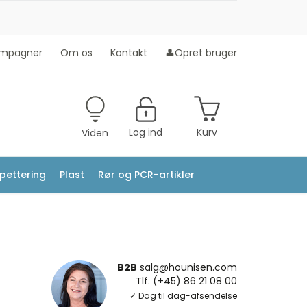
mpagner
Om os
Kontakt
👤Opret bruger
Log ind
Kurv
Viden
ipettering
Plast
Rør og PCR-artikler
B2B
salg@hounisen.com
Tlf. (+45) 86 21 08 00
✓ Dag til dag-afsendelse