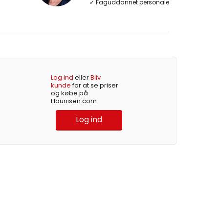
✓ Faguddannet personale
Log ind
eller
Bliv
kunde
for at se priser
og købe på
Hounisen.com
Log ind