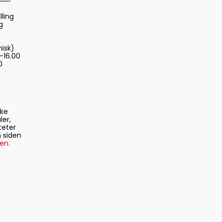
lling
g
nisk)
-16.00
0
ske
ler,
teter
 siden
en.