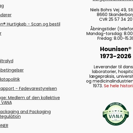
tag
Niels Bohrs Vej 49, Sti
8660 Skanderbor
ndører
CVR 25 57 34 20
n® Hurtigkøb - Scan og bestil
Åbningstider (telefo
r
Mandag-torsdag: 8.00
Fredag: 8.00-15.3
Hounisen®
1973-2026
ltralyd
Leverandør til dan
betingelser
laboratorier, hospita
lægepraksis, universi
atapolitik
og medicinalindustrien
1973.
Se hele histori
rapport - Fødevarestyrelsen
ge: Medlem af den kollektive
g VANA
Packaging and Packaging
Regulation
GNER