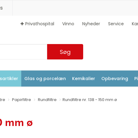
s
✚ Privathospital
Vinno
Nyheder
Service
Ka
Søg
artikler
Glas og porcelæn
Kemikalier
Opbevaring
P
ltre
Papirfiltre
Rundfiltre
Rundfiltre nr. 138 - 150 mm ø
50 mm ø