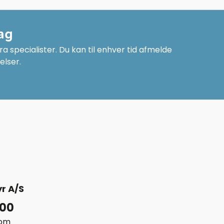
ag
a specialister. Du kan til enhver tid afmelde
elser.
r A/S
 00
com