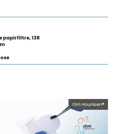
 papirfiltre, 138
mm
lose
Om Hounisen®