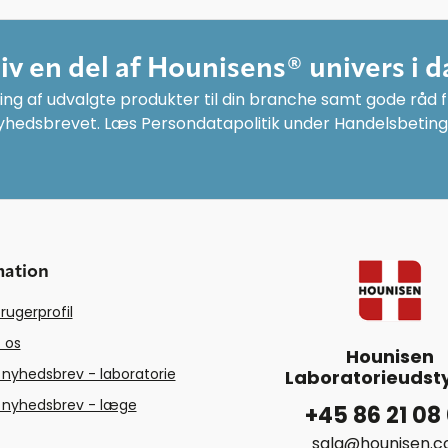
liv en del af Hounisens® univers i d
ng af udvalgte produkter til din branche samt gode råd fr
yhedsbrevet. Læs Persondatapolitik under Handelsbeting
mation
rugerprofil
 os
Hounisen
 nyhedsbrev - laboratorie
Laboratorieudsty
 nyhedsbrev - læge
+45 86 21 08
salg@hounisen.