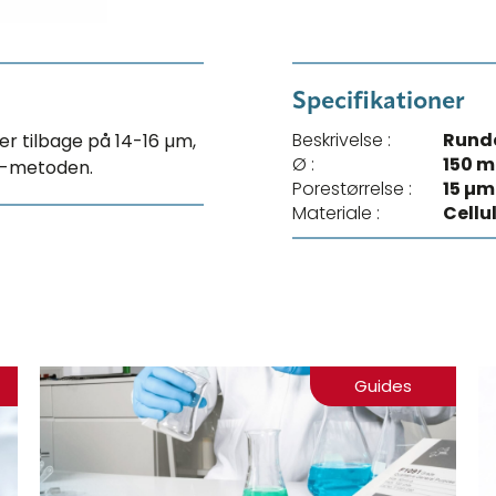
Specifikationer
Beskrivelse :
Runde
kler tilbage på 14-16 µm,
Ø :
150 
PI-metoden.
Porestørrelse :
15 µm
Materiale :
Cellu
Guides