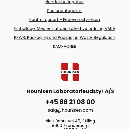
Handelsbetingelser
Persondatapolitik
Kontrolrapport - Fødevarestyrelsen
Emballage: Medlem af den kollektive ordning VANA
PPWR: Packaging and Packaging Waste Regulation
KAMPAGNER
Hounisen Laboratorieudstyr A/S
+45 86 21 08 00
salg@hounisen.com
Niels Bohrs Vej 49, Stilling
8660 Skanderborg