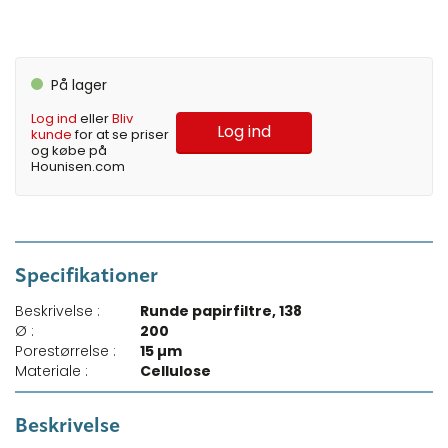
På lager
Log ind
eller
Bliv
Log ind
kunde
for at se priser
og købe på
Hounisen.com
Specifikationer
Beskrivelse :
Runde papirfiltre, 138
Ø :
200
Porestørrelse :
15 µm
Materiale :
Cellulose
Beskrivelse