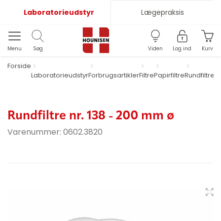
Laboratorieudstyr
Lægepraksis
Menu
Søg
Viden
Log ind
Kurv
Forside
Laboratorieudstyr
Forbrugsartikler
Filtre
Papirfiltre
Rundfiltre
nr
m
Rundfiltre nr. 138 - 200 mm ø
Varenummer:
0602.3820