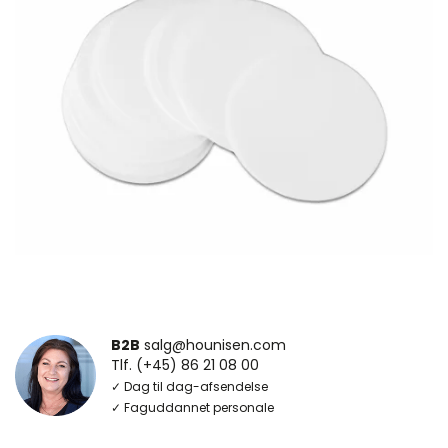
B2B
salg@hounisen.com
Tlf. (+45) 86 21 08 00
✓ Dag til dag-afsendelse
✓ Faguddannet personale