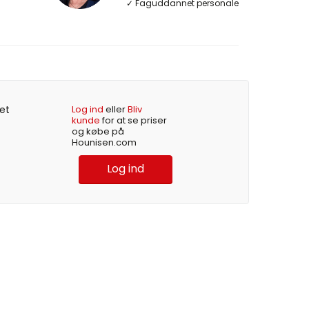
✓ Faguddannet personale
et
Log ind
eller
Bliv
kunde
for at se priser
og købe på
Hounisen.com
Log ind