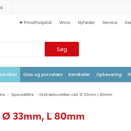
s
✚ Privathospital
Vinno
Nyheder
Service
Ka
Søg
artikler
Glas og porcelæn
Kemikalier
Opbevaring
P
ltre
Specialfiltre
Ekstraktionsfilter cell. Ø 33mm, L 80mm
ll. Ø 33mm, L 80mm