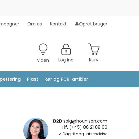
mpagner
Om os
Kontakt
👤Opret bruger
Log ind
Kurv
Viden
ipettering
Plast
Rør og PCR-artikler
B2B
salg@hounisen.com
Tlf. (+45) 86 21 08 00
✓ Dag til dag-afsendelse