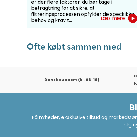
er der flere faktorer, du bør tage i
betragtning for at sikre, at
filtreringsprocessen opfylder de specifikke
Læs mere
behov og krav t...
Ofte købt sammen med
D
Dansk support (kl. 08-16)
l
B
Få nyheder, eksklusive tilbud og markedsføri
dig n