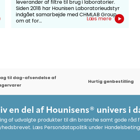
leverandør af filtre til brug i laboratorier.
Siden 2018 har Hounisen Laboratorieudstyr
indgået samarbejde med CHMLAB Group
Læs mere
om at for...
ag til dag-afsendelse af
Hurtig genbestilling
agervarer
liv en del af Hounisens® univers i d
ng af udvalgte produkter til din branche samt gode råd fr
yhedsbrevet. Læs Persondatapolitik under Handelsbeting