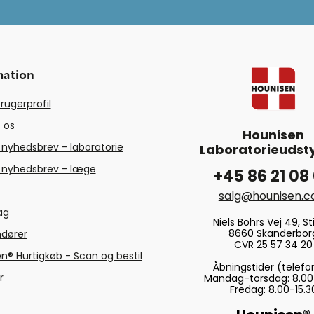
mation
rugerprofil
 os
Hounisen
 nyhedsbrev - laboratorie
Laboratorieudsty
 nyhedsbrev - læge
+45 86 21 08
salg@hounisen.
tag
Niels Bohrs Vej 49, Sti
8660 Skanderbor
ndører
CVR 25 57 34 20
n® Hurtigkøb - Scan og bestil
Åbningstider (telefo
r
Mandag-torsdag: 8.00
Fredag: 8.00-15.3