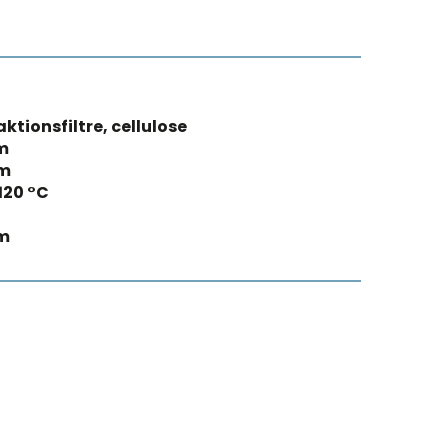
aktionsfiltre, cellulose
m
m
 120 °C
mm
®