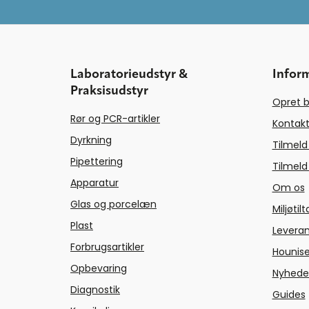
Laboratorieudstyr &
Infor
Praksisudstyr
Opret b
Rør og PCR-artikler
Kontakt
Dyrkning
Tilmeld
Pipettering
Tilmeld
Apparatur
Om os
Glas og porcelæn
Miljøtil
Plast
Levera
Forbrugsartikler
Hounise
Opbevaring
Nyhede
Diagnostik
Guides