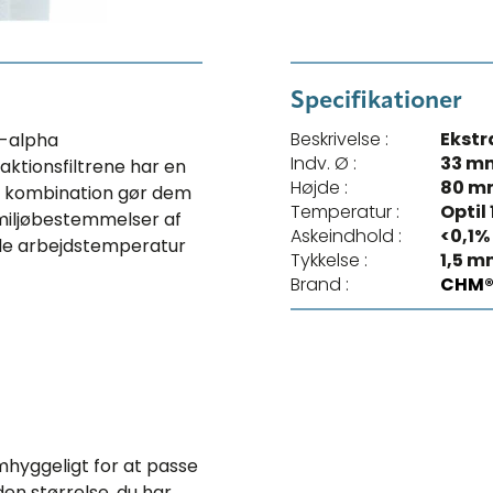
Specifikationer
Beskrivelse :
Ekstr
h-alpha
Indv. Ø :
33 m
aktionsfiltrene har en
Højde :
80 m
en kombination gør dem
Temperatur :
Optil
 miljøbestemmelser af
Askeindhold :
<0,1%
le arbejdstemperatur
Tykkelse :
1,5 
Brand :
CHM
mhyggeligt for at passe
en størrelse, du har