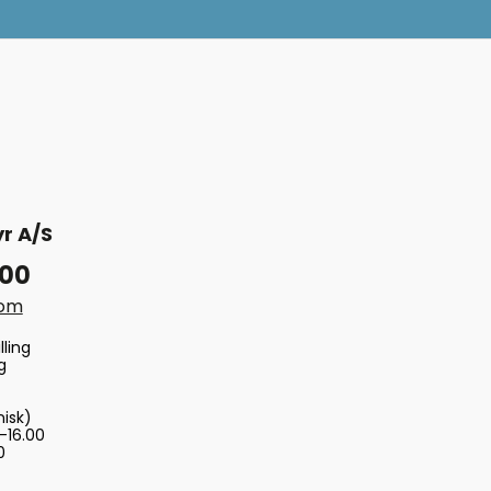
r A/S
 00
com
lling
g
nisk)
-16.00
0