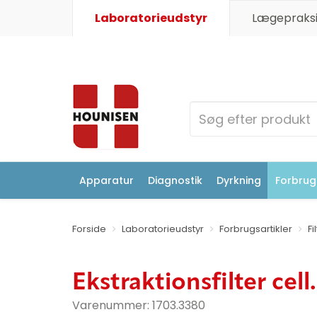
Laboratorieudstyr
Lægepraksi
Apparatur
Diagnostik
Dyrkning
Forbrugs
Forside
Laboratorieudstyr
Forbrugsartikler
Fi
Ekstraktionsfilter ce
Varenummer:
1703.3380