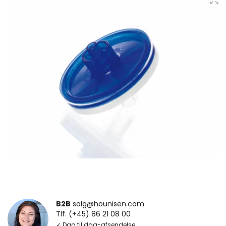
B2B
salg@hounisen.com
Tlf. (+45) 86 21 08 00
✓ Dag til dag-afsendelse