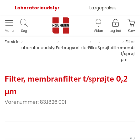
Laboratorieudstyr
Lægepraksis
Menu
Søg
Viden
Log ind
Kurv
Forside
Filter,
Laboratorieudstyr
Forbrugsartikler
Filtre
Sprøjtefiltre
membranf
t/sprøjte 
µm
Filter, membranfilter t/sprøjte 0,2
µm
Varenummer:
83.1826.001