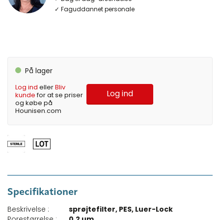
✓ Faguddannet personale
På lager
Log ind
eller
Bliv
Log ind
kunde
for at se priser
og købe på
Hounisen.com
Specifikationer
Beskrivelse :
sprøjtefilter, PES, Luer-Lock
Porestørrelse :
0,2 µm