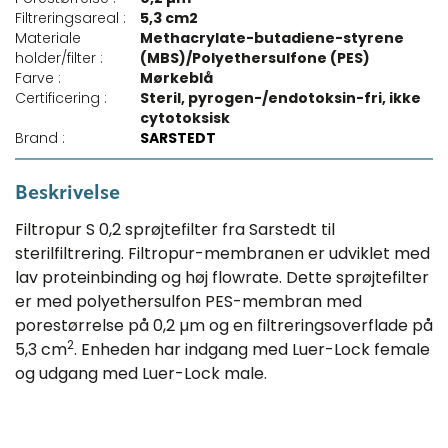
Filtreringsareal :
5,3 cm2
Materiale
Methacrylate-butadiene-styrene
holder/filter :
(MBS)/Polyethersulfone (PES)
Farve :
Mørkeblå
Certificering :
Steril, pyrogen-/endotoksin-fri, ikke
cytotoksisk
Brand :
SARSTEDT
Beskrivelse
Filtropur S 0,2 sprøjtefilter fra Sarstedt til
sterilfiltrering. Filtropur-membranen er udviklet med
lav proteinbinding og høj flowrate. Dette sprøjtefilter
er med polyethersulfon PES-membran med
porestørrelse på 0,2 µm og en filtreringsoverflade på
2
5,3 cm
. Enheden har indgang med Luer-Lock female
og udgang med Luer-Lock male.