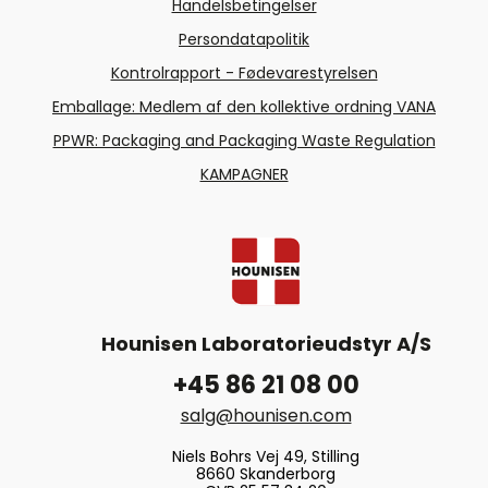
Handelsbetingelser
Persondatapolitik
Kontrolrapport - Fødevarestyrelsen
Emballage: Medlem af den kollektive ordning VANA
PPWR: Packaging and Packaging Waste Regulation
KAMPAGNER
Hounisen Laboratorieudstyr A/S
+45 86 21 08 00
salg@hounisen.com
Niels Bohrs Vej 49, Stilling
8660 Skanderborg