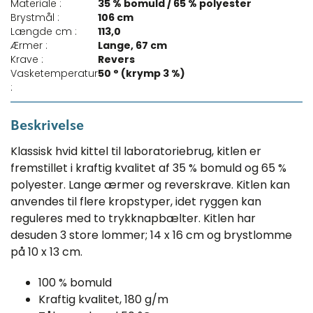
Materiale :
35 % bomuld / 65 % polyester
Brystmål :
106 cm
Længde cm :
113,0
Ærmer :
Lange, 67 cm
Krave :
Revers
Vasketemperatur
50 ° (krymp 3 %)
:
Beskrivelse
Klassisk hvid kittel til laboratoriebrug, kitlen er
fremstillet i kraftig kvalitet af 35 % bomuld og 65 %
polyester. Lange ærmer og reverskrave. Kitlen kan
anvendes til flere kropstyper, idet ryggen kan
reguleres med to trykknapbælter. Kitlen har
desuden 3 store lommer; 14 x 16 cm og brystlomme
på 10 x 13 cm.
100 % bomuld
Kraftig kvalitet, 180 g/m