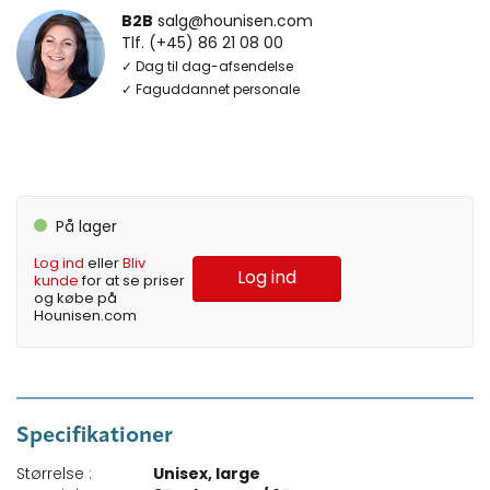
B2B
salg@hounisen.com
Tlf. (+45) 86 21 08 00
✓ Dag til dag-afsendelse
✓ Faguddannet personale
På lager
Log ind
eller
Bliv
Log ind
kunde
for at se priser
og købe på
Hounisen.com
Specifikationer
Størrelse :
Unisex, large