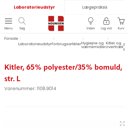
Laboratorieudstyr
Lægepraksis
Menu
Søg
Viden
Log ind
Kurv
Forside
Hygiejne og
Kitler og
Laboratorieudstyr
Forbrugsartikler
po
værnemidler
overtræk
bom
Kitler, 65% polyester/35% bomuld,
str. L
Varenummer:
1108.9014