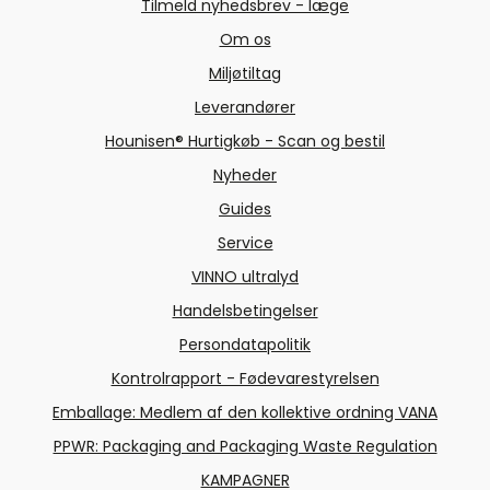
Tilmeld nyhedsbrev - læge
Om os
Miljøtiltag
Leverandører
Hounisen® Hurtigkøb - Scan og bestil
Nyheder
Guides
Service
VINNO ultralyd
Handelsbetingelser
Persondatapolitik
Kontrolrapport - Fødevarestyrelsen
Emballage: Medlem af den kollektive ordning VANA
PPWR: Packaging and Packaging Waste Regulation
KAMPAGNER