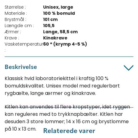
Størrelse :
Unisex, large
Materiale :
100 % bomuld
Brystmål :
101 cm
Længde cm :
105,5
Ærmer :
Lange, 58,5 cm
Krave :
Kinakrave
Vasketemperatur
60 ° (krymp 4-5 %)
:
Beskrivelse
Klassisk hvid laboratoriekittel i kraftig 100 %
bomuldskvalitet. Unisex model med regulerbart
rygbælte, lange ærmer og kinakrave.
Kitlen kan anvendes til flere kropstyper, idet ryggen
kan reguleres med to trykknapbælter. Kitlen har
desuden 3 store lommer; 14 x 16 cm og brystlomme
på 10 x 13 cm.
Relaterede varer