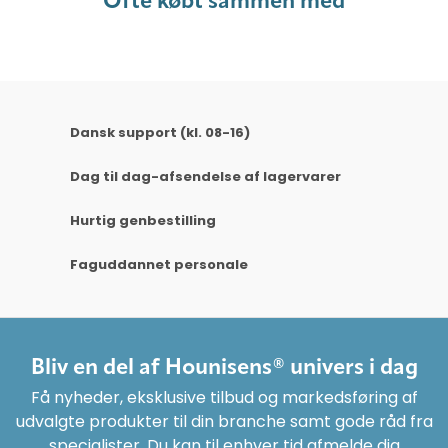
Ofte købt sammen med
Dansk support (kl. 08-16)
Dag til dag-afsendelse af lagervarer
Hurtig genbestilling
Faguddannet personale
Bliv en del af Hounisens® univers i dag
Få nyheder, eksklusive tilbud og markedsføring af
udvalgte produkter til din branche samt gode råd fra
specialister. Du kan til enhver tid afmelde dig