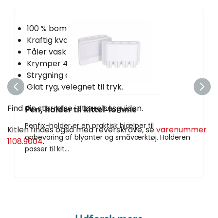
100 % bomuld
Kraftig kvalitet, 180 g/m
Tåler vask ved 60 °C.
Krymper 4-5 % i vask
Strygning anbefales
Glat ryg, velegnet til tryk.
Find din størrelse i størrelsesguiden.
Pen, holder til kittel-lomme
Penfix-holder er en praktisk hjælper til
Kitlen findes også med reverskrave, se
varenummer
opbevaring af blyanter og småværktøj. Holderen
1108.9004
.
passer til kit...