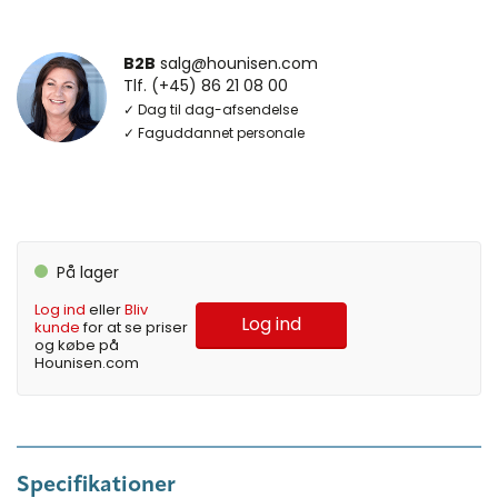
B2B
salg@hounisen.com
Tlf. (+45) 86 21 08 00
✓ Dag til dag-afsendelse
✓ Faguddannet personale
På lager
Log ind
eller
Bliv
Log ind
kunde
for at se priser
og købe på
Hounisen.com
Specifikationer