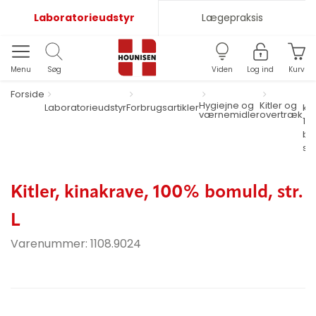
Laboratorieudstyr
Lægepraksis
Menu
Søg
Viden
Log ind
Kurv
Forside
Hygiejne og
Kitler og
Laboratorieudstyr
Forbrugsartikler
ki
værnemidler
overtræk
10
bo
str.
Kitler, kinakrave, 100% bomuld, str.
L
Varenummer:
1108.9024