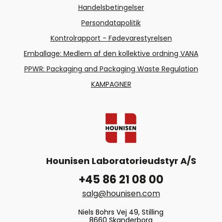
Handelsbetingelser
Persondatapolitik
Kontrolrapport - Fødevarestyrelsen
Emballage: Medlem af den kollektive ordning VANA
PPWR: Packaging and Packaging Waste Regulation
KAMPAGNER
Hounisen Laboratorieudstyr A/S
+45 86 21 08 00
salg@hounisen.com
Niels Bohrs Vej 49, Stilling
8660 Skanderborg