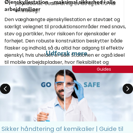
Øjenskyllestation – maksimal sikkerhed i alle
polykarbonat. Godkendt iflg. EN 166 og EN 170. Har
arbejdsmiljøer
én linse og...
Den væghængte øjenskyllestation er støvtæt og
særligt velegnet til produktionsområder med snavs,
støv og partikler, hvor risikoen for øjenskader er
forhøjet. Den robuste konstruktion beskytter både
flasker og indhold, så du altid har adgang til effektiv
Udforsk mere
øjenskyl, hvis uheldet er ude. Stationen er også ideel
til mobile arbejdspladser, hvor fleksibilitet og
sikkerhed går hånd i hånd.
Guides
Fleksible løsninger og ekstra tilbehør
Har du allerede en øjenskyllestation, eller ønsker du
blot at supplere med ekstra øjenskyl, kan du købe en
separat 500 ml
PLUM øjenskyller
flaske
(varenummer 260.0006) uden station. Dette giver
dig mulighed for altid at have en frisk øjenskylleflaske
Sikker håndtering af kemikalier | Guide til
ved hånden, uanset hvor du arbejder.