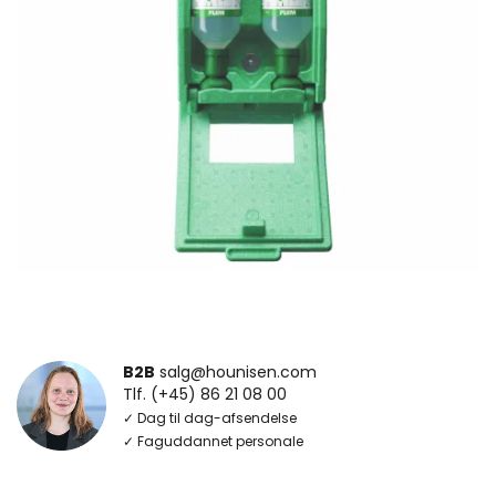
B2B
salg@hounisen.com
Tlf. (+45) 86 21 08 00
✓ Dag til dag-afsendelse
✓ Faguddannet personale