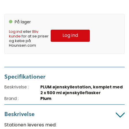
På lager
Log ind
eller
Bliv
Log ind
kunde
for at se priser
og købe på
Hounisen.com
Specifikationer
Beskrivelse :
PLUM øjenskyllestation, komplet med
2 x 500 ml øjenskylleflasker
Brand :
Plum
Beskrivelse
Stationen leveres med: