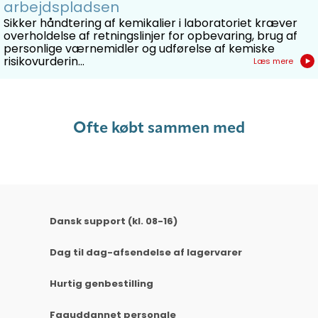
arbejdspladsen
Invester i en øjenskyllestation og skab et sikkert
Sikker håndtering af kemikalier i laboratoriet kræver
overholdelse af retningslinjer for opbevaring, brug af
arbejdsmiljø, hvor både øjne og briller er optimalt
personlige værnemidler og udførelse af kemiske
beskyttet mod uheld og skader.
risikovurderin...
Læs mere
Ofte købt sammen med
Dansk support (kl. 08-16)
Dag til dag-afsendelse af lagervarer
Hurtig genbestilling
Faguddannet personale