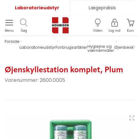
Laboratorieudstyr
Lægepraksis
Menu
Søg
Viden
Log ind
Kurv
Forside
Hygiejne og
Laboratorieudstyr
Forbrugsartikler
Øjenbeskytt
værnemidler
Øjenskyllestation komplet, Plum
Varenummer:
2600.0005