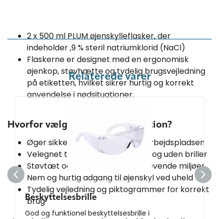
2 x 500 ml PLUM øjenskylleflasker, der
indeholder ,9 % steril natriumklorid (NaCl)
Flaskerne er designet med en ergonomisk
øjenkop, støvhætte og tydelig brugsvejledning
Relaterede varer
på etiketten, hvilket sikrer hurtig og korrekt
anvendelse i nødsituationer.
Hvorfor vælge en øjenskyllestation?
Øger sikkerheden markant på arbejdspladsen
Velegnet til både personer med og uden briller
Støvtæt og robust design til krævende miljøer
Nem og hurtig adgang til øjenskyl ved uheld
Tydelig vejledning og piktogrammer for korrekt
Beskyttelsesbrille
brug
God og funktionel beskyttelsesbrille i