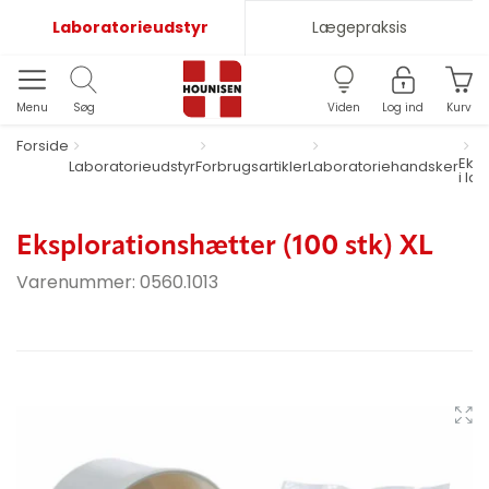
Laboratorieudstyr
Lægepraksis
Menu
Søg
Viden
Log ind
Kurv
Forside
Eksp
Laboratorieudstyr
Forbrugsartikler
Laboratoriehandsker
i lat
Eksplorationshætter (100 stk) XL
Varenummer:
0560.1013