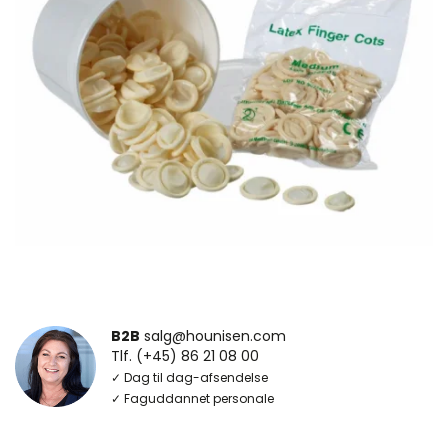
B2B
salg@hounisen.com
Tlf. (+45) 86 21 08 00
✓ Dag til dag-afsendelse
✓ Faguddannet personale