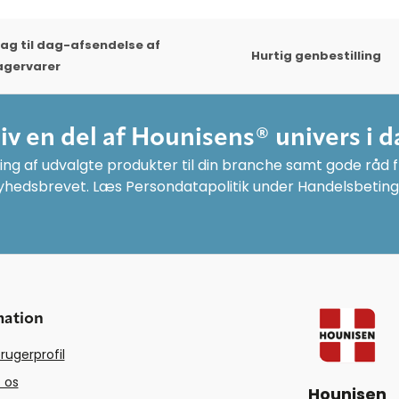
ag til dag-afsendelse af
Hurtig genbestilling
agervarer
liv en del af Hounisens® univers i d
ng af udvalgte produkter til din branche samt gode råd fr
yhedsbrevet. Læs Persondatapolitik under Handelsbeting
mation
rugerprofil
 os
Hounisen