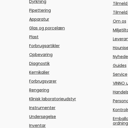
Dyrkning
Tilmeld
Pipettering
Tilmeld
Apparatur
Om os
Glas og porcelæn
Miljøtil
Plast
Levera
Forbrugsartikler
Hounise
Opbevaring
Nyhede
Diagnostik
Guides
Kemikalier
Service
Forbrugsvarer
VINNO u
Rengøring
Handels
Klinisk laboratorieudstyr
Persond
Instrumenter
Kontrol
Undersøgelse
Emballa
ordnin
Inventar