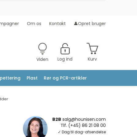
mpagner
Om os
Kontakt
👤Opret bruger
Log ind
Kurv
Viden
ipettering
Plast
Rør og PCR-artikler
dder
B2B
salg@hounisen.com
Tlf. (+45) 86 21 08 00
✓ Dag til dag-afsendelse