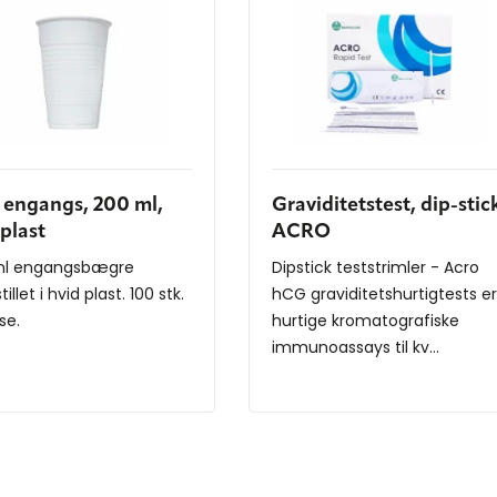
og MDD 93/42/EEC.
 engangs, 200 ml,
Graviditetstest, dip-stic
 plast
ACRO
ml engangsbægre
Dipstick teststrimler - Acro
illet i hvid plast. 100 stk.
hCG graviditetshurtigtests er
se.
hurtige kromatografiske
immunoassays til kv...