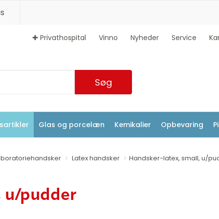
s
✚ Privathospital
Vinno
Nyheder
Service
Ka
Søg
artikler
Glas og porcelæn
Kemikalier
Opbevaring
P
aboratoriehandsker
Latex handsker
Handsker-latex, small, u/pu
, u/pudder