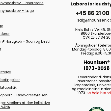
 nyhedsbrev - laboratorie
Laboratorieudsty
 nyhedsbrev - læge
+45 86 21 08
salg@hounisen.
tag
Niels Bohrs Vej 49, Sti
8660 Skanderbor
ndører
CVR 25 57 34 20
n® Hurtigkøb - Scan og bestil
Åbningstider (telefo
r
Mandag-torsdag: 8.00
Fredag: 8.00-15.3
Hounisen®
1973-2026
ltralyd
Leverandør til dan
betingelser
laboratorier, hospita
lægepraksis, universi
atapolitik
og medicinalindustrien
1973.
Se hele histori
rapport - Fødevarestyrelsen
ge: Medlem af den kollektive
g VANA