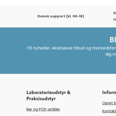
D
Dansk support (kl. 08-16)
l
B
Få nyheder, eksklusive tilbud og markedsføri
dig n
Laboratorieudstyr &
Infor
Praksisudstyr
Opret b
Rør og PCR-artikler
Kontakt