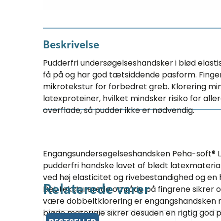
Beskrivelse
Pudderfri undersøgelseshandsker i blød elastisk
få på og har god tætsiddende pasform. Finge
mikrotekstur for forbedret greb. Klorering mi
latexproteiner, hvilket mindsker risiko for aller
overflade, så pudder ikke er nødvendig.
Engangsundersøgelseshandsken Peha-soft® La
pudderfri handske lavet af blødt latexmateri
ved høj elasticitet og rivebestandighed og en 
Det teksturerede område på fingrene sikrer o
Relaterede varer
være dobbeltklorering er engangshandsken n
bløde materiale sikrer desuden en rigtig god p