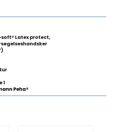
soft® Latex protect,
rsøgelseshandsker
7)
tur
e 1
mann Peha®