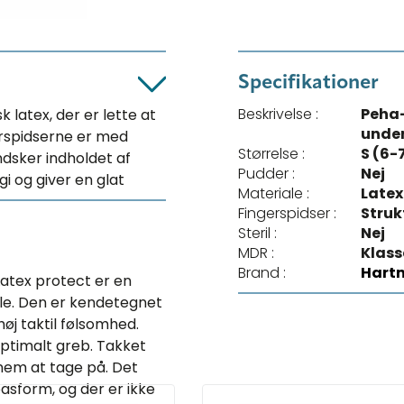
Specifikationer
Beskrivelse :
Peha-
 latex, der er lette at
unde
rspidserne er med
Størrelse :
S (6-
ndsker indholdet af
Pudder :
Nej
gi og giver en glat
Materiale :
Latex
Fingerspidser :
Struk
Steril :
Nej
MDR :
Klass
Brand :
Hart
tex protect er en
ale. Den er kendetegnet
høj taktil følsomhed.
ptimalt greb. Takket
em at tage på. Det
asform, og der er ikke