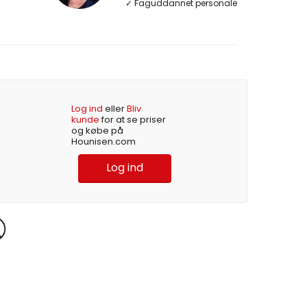
✓ Faguddannet personale
Log ind
eller
Bliv
kunde
for at se priser
og købe på
Hounisen.com
Log ind