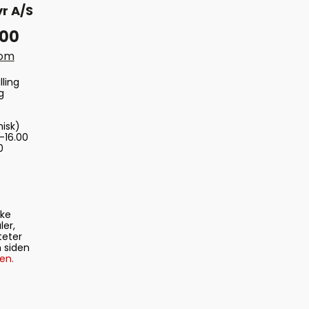
r A/S
 00
com
lling
g
nisk)
-16.00
0
ske
ler,
teter
 siden
en.