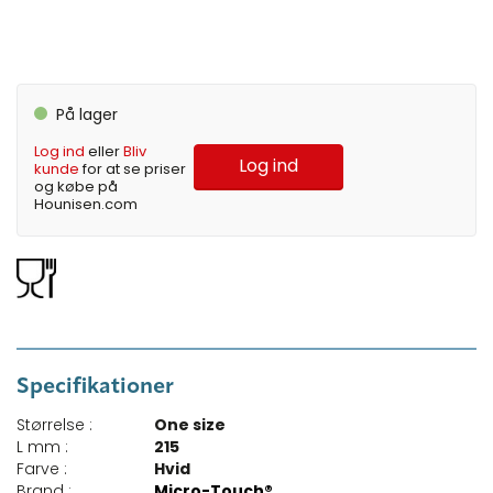
På lager
Log ind
eller
Bliv
Log ind
kunde
for at se priser
og købe på
Hounisen.com
Specifikationer
Størrelse :
One size
L mm :
215
Farve :
Hvid
Brand :
Micro-Touch®