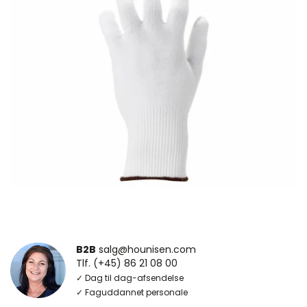
B2B
salg@hounisen.com
Tlf. (+45) 86 21 08 00
✓ Dag til dag-afsendelse
✓ Faguddannet personale