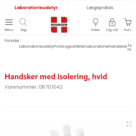
Laboratorieudstyr
Lægepraksis
Menu
Søg
Viden
Log ind
Kurv
Forside
Ter
Laboratorieudstyr
Forbrugsartikler
Laboratoriehandsker
han
Handsker med isolering, hvid
Varenummer:
0870.1042