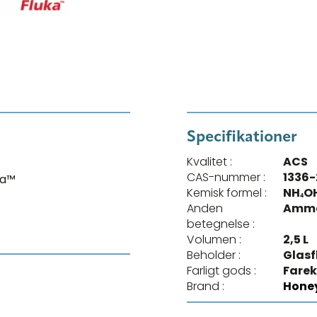
Specifikationer
Kvalitet :
ACS
CAS-nummer :
1336-
ka™
Kemisk formel :
NH₄O
Anden
Amm
betegnelse :
Volumen :
2,5 L
Beholder :
Glasf
Farligt gods :
Farek
Brand :
Honey