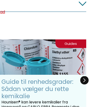
lad
Guides
Guide til renhedsgrader:
Ans
Sådan vælger du rette
udv
kemikalie
I den
grund
Hounisen® kan levere kemikalier fra
ansøg
Honeywell og CARLO ERBA Reagents i den