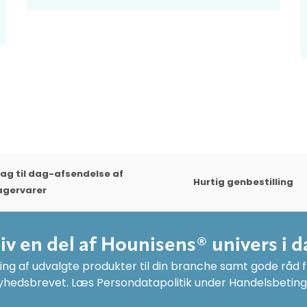
ag til dag-afsendelse af
Hurtig genbestilling
agervarer
liv en del af Hounisens® univers i d
ng af udvalgte produkter til din branche samt gode råd fr
yhedsbrevet. Læs Persondatapolitik under Handelsbeting