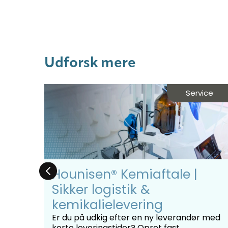
Udforsk mere
des
Service
ing
Hounisen® Kemiaftale |
Sikker logistik &
kemikalielevering
er du
Er du på udkig efter en ny leverandør med
bør
korte leveringstider? Opret fast