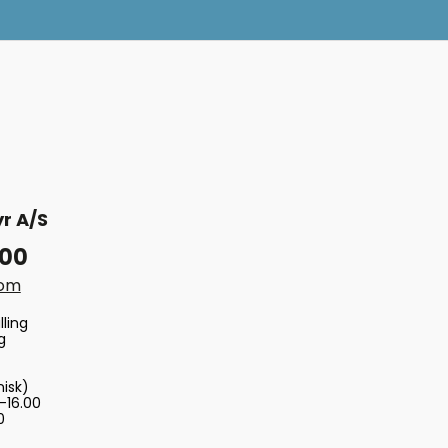
r A/S
 00
com
lling
g
nisk)
-16.00
0