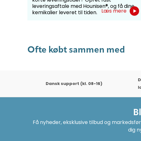
e
er ...
leveringsaftale med Hounisen®, og få dine
Læs mere
kemikalier leveret til tiden.
Ofte købt sammen med
D
Dansk support (kl. 08-16)
l
B
Få nyheder, eksklusive tilbud og markedsføri
dig n