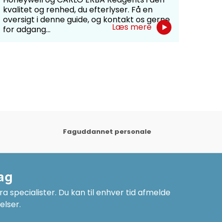
på ti
kvalitet og renhed, du efterlyser. Få en
bevil
oversigt i denne guide, og kontakt os gerne
Læs mere
for adgang...
Faguddannet personale
ag
a specialister. Du kan til enhver tid afmelde
elser.