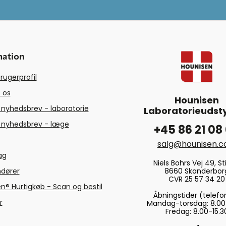
mation
rugerprofil
 os
Hounisen
 nyhedsbrev - laboratorie
Laboratorieudsty
 nyhedsbrev - læge
+45 86 21 08
salg@hounisen.
tag
Niels Bohrs Vej 49, Sti
8660 Skanderbor
ndører
CVR 25 57 34 20
n® Hurtigkøb - Scan og bestil
Åbningstider (telefo
r
Mandag-torsdag: 8.00
Fredag: 8.00-15.3