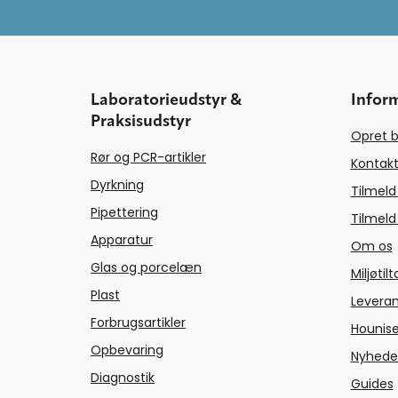
Laboratorieudstyr &
Infor
Praksisudstyr
Opret b
Rør og PCR-artikler
Kontakt
Dyrkning
Tilmeld
Pipettering
Tilmeld
Apparatur
Om os
Glas og porcelæn
Miljøtil
Plast
Levera
Forbrugsartikler
Hounise
Opbevaring
Nyhede
Diagnostik
Guides