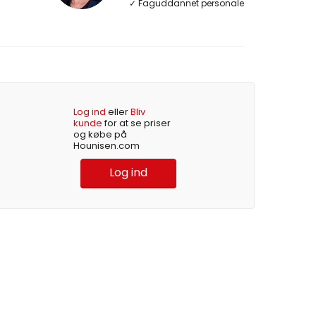
✓ Faguddannet personale
Log ind
eller
Bliv
kunde
for at se priser
og købe på
Hounisen.com
Log ind