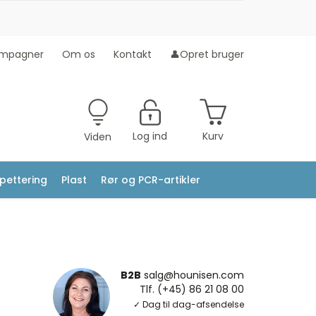
mpagner
Om os
Kontakt
👤Opret bruger
Log ind
Kurv
Viden
ipettering
Plast
Rør og PCR-artikler
B2B
salg@hounisen.com
Tlf. (+45) 86 21 08 00
✓ Dag til dag-afsendelse