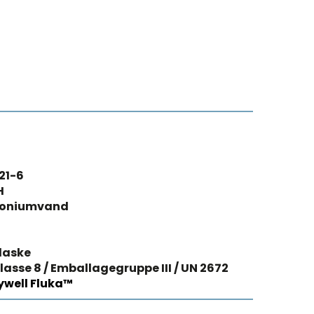
21-6
H
oniumvand
laske
lasse 8 / Emballagegruppe III / UN 2672
well Fluka™