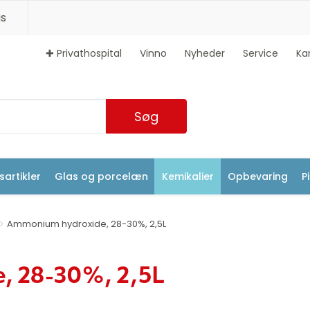
s
✚ Privathospital
Vinno
Nyheder
Service
Ka
Søg
artikler
Glas og porcelæn
Kemikalier
Opbevaring
P
Ammonium hydroxide, 28-30%, 2,5L
, 28-30%, 2,5L