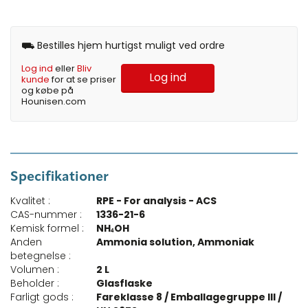
⛟ Bestilles hjem hurtigst muligt ved ordre
Log ind
eller
Bliv
Log ind
kunde
for at se priser
og købe på
Hounisen.com
Specifikationer
Kvalitet :
RPE - For analysis - ACS
CAS-nummer :
1336-21-6
Kemisk formel :
NH₄OH
Anden
Ammonia solution, Ammoniak
betegnelse :
Volumen :
2 L
Beholder :
Glasflaske
Farligt gods :
Fareklasse 8 / Emballagegruppe III /