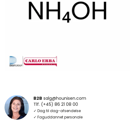
B2B
salg@hounisen.com
Tlf. (+45) 86 21 08 00
✓ Dag til dag-afsendelse
✓ Faguddannet personale