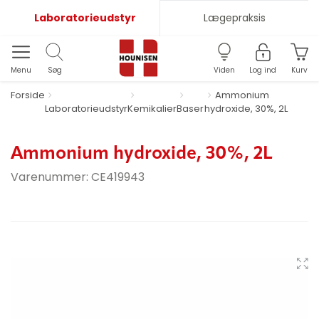
Laboratorieudstyr
Lægepraksis
Menu
Søg
Viden
Log ind
Kurv
Forside
Ammonium
Laboratorieudstyr
Kemikalier
Baser
hydroxide, 30%, 2L
Ammonium hydroxide, 30%, 2L
Varenummer:
CE419943