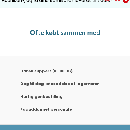
Hounisen®, og få dine kemikalier leveret til tiden.
Læs mere
Ofte købt sammen med
Dansk support (kl. 08-16)
Dag til dag-afsendelse af lagervarer
Hurtig genbestilling
Faguddannet personale