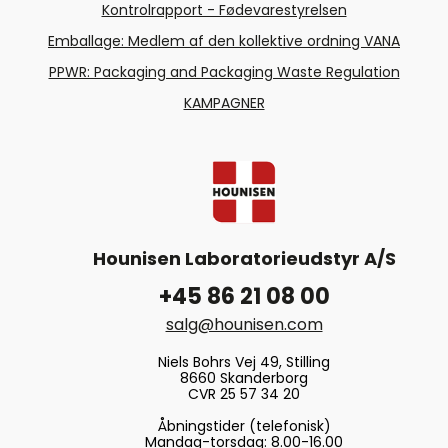
Kontrolrapport - Fødevarestyrelsen
Emballage: Medlem af den kollektive ordning VANA
PPWR: Packaging and Packaging Waste Regulation
KAMPAGNER
Hounisen Laboratorieudstyr A/S
+45 86 21 08 00
salg@hounisen.com
Niels Bohrs Vej 49, Stilling
8660 Skanderborg
CVR 25 57 34 20
Åbningstider (telefonisk)
Mandag-torsdag: 8.00-16.00