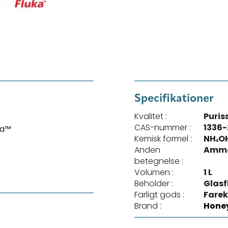
Specifikationer
Kvalitet :
Puris
CAS-nummer :
1336-
ka™
Kemisk formel :
NH₄O
Anden
Amm
betegnelse :
Volumen :
1 L
Beholder :
Glasf
Farligt gods :
Farek
Brand :
Honey