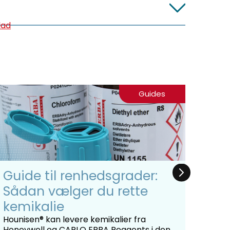
lad
Guides
Guide til renhedsgrader:
Ans
Sådan vælger du rette
udv
kemikalie
I den
grund
Hounisen® kan levere kemikalier fra
ansøg
Honeywell og CARLO ERBA Reagents i den