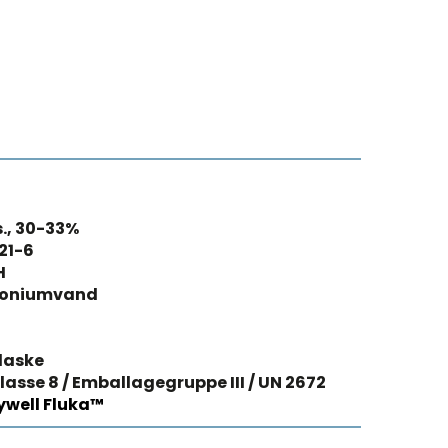
s., 30-33%
21-6
H
oniumvand
laske
lasse 8 / Emballagegruppe III / UN 2672
well Fluka™