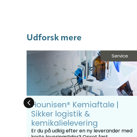
Udforsk mere
des
Service
ing
Hounisen® Kemiaftale |
Sikker logistik &
kemikalielevering
er du
Er du på udkig efter en ny leverandør med
bør
korte leveringstider? Opret fast