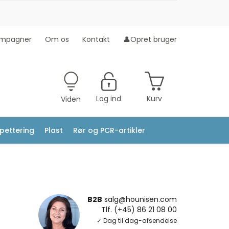
mpagner
Om os
Kontakt
👤Opret bruger
Log ind
Kurv
Viden
ipettering
Plast
Rør og PCR-artikler
B2B
salg@hounisen.com
Tlf. (+45) 86 21 08 00
✓ Dag til dag-afsendelse