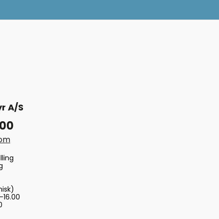
r A/S
 00
com
lling
g
nisk)
-16.00
0