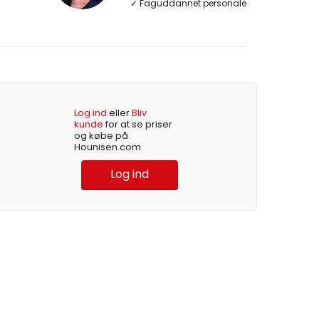
✓ Faguddannet personale
Log ind
eller
Bliv
kunde
for at se priser
og købe på
Hounisen.com
Log ind