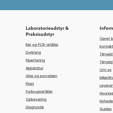
Laboratorieudstyr &
Infor
Praksisudstyr
Opret b
Rør og PCR-artikler
Kontakt
Dyrkning
Tilmeld
Pipettering
Tilmeld
Apparatur
Om os
Glas og porcelæn
Miljøtil
Plast
Levera
Forbrugsartikler
Hounise
Opbevaring
Nyhede
Diagnostik
Guides