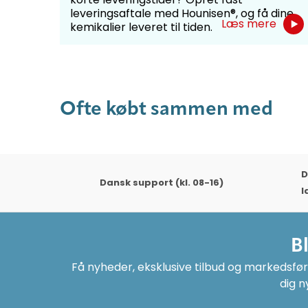
e
er ...
leveringsaftale med Hounisen®, og få dine
Læs mere
kemikalier leveret til tiden.
Ofte købt sammen med
D
Dansk support (kl. 08-16)
l
B
Få nyheder, eksklusive tilbud og markedsføri
dig n