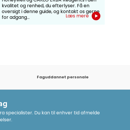
på ti
kvalitet og renhed, du efterlyser. Få en
bevil
oversigt i denne guide, og kontakt os gerne
Læs mere
for adgang...
Faguddannet personale
ag
a specialister. Du kan til enhver tid afmelde
elser.