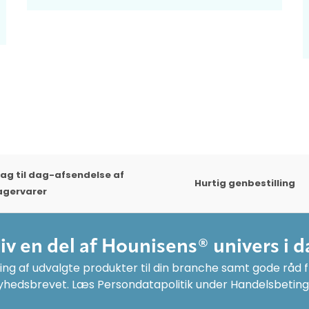
ag til dag-afsendelse af
Hurtig genbestilling
agervarer
liv en del af Hounisens® univers i d
ng af udvalgte produkter til din branche samt gode råd fr
yhedsbrevet. Læs Persondatapolitik under Handelsbeting