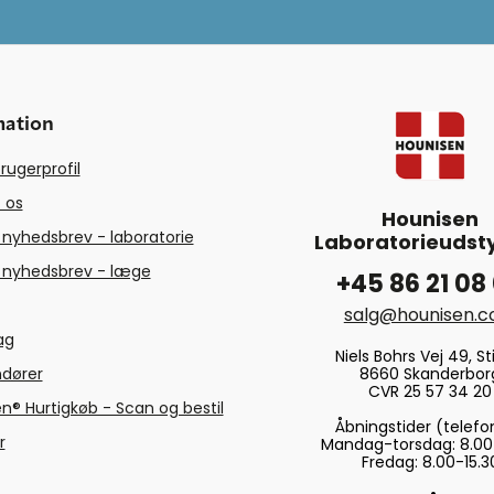
mation
rugerprofil
 os
Hounisen
 nyhedsbrev - laboratorie
Laboratorieudsty
 nyhedsbrev - læge
+45 86 21 08
salg@hounisen.
tag
Niels Bohrs Vej 49, Sti
8660 Skanderbor
ndører
CVR 25 57 34 20
n® Hurtigkøb - Scan og bestil
Åbningstider (telefo
r
Mandag-torsdag: 8.00
Fredag: 8.00-15.3