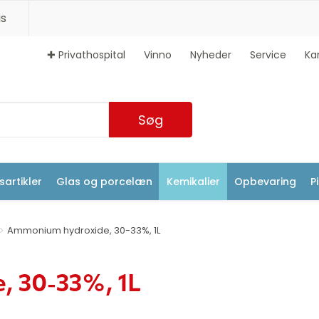
s
✚ Privathospital
Vinno
Nyheder
Service
Ka
Søg
artikler
Glas og porcelæn
Kemikalier
Opbevaring
P
Ammonium hydroxide, 30-33%, 1L
 30-33%, 1L