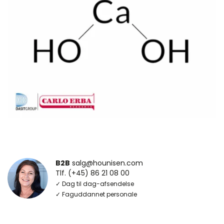
B2B
salg@hounisen.com
Tlf. (+45) 86 21 08 00
✓ Dag til dag-afsendelse
✓ Faguddannet personale