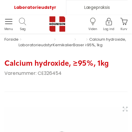
Laboratorieudstyr
Lægepraksis
Menu
Søg
Viden
Log ind
Kurv
Forside
Calcium hydroxide,
Laboratorieudstyr
Kemikalier
Baser
≥95%, 1kg
Calcium hydroxide, ≥95%, 1kg
Varenummer:
CE326454