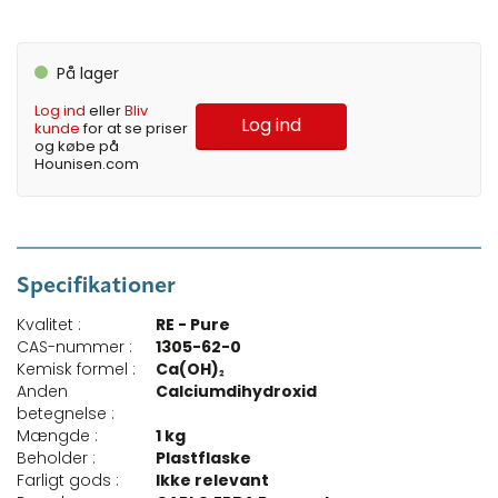
På lager
Log ind
eller
Bliv
Log ind
kunde
for at se priser
og købe på
Hounisen.com
Specifikationer
Kvalitet :
RE - Pure
CAS-nummer :
1305-62-0
Kemisk formel :
Ca(OH)₂
Anden
Calciumdihydroxid
betegnelse :
Mængde :
1 kg
Beholder :
Plastflaske
Farligt gods :
Ikke relevant