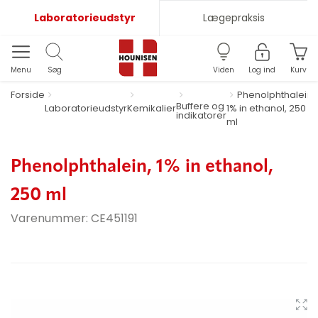
Laboratorieudstyr
Lægepraksis
Menu
Søg
Viden
Log ind
Kurv
Forside
Phenolphthalein,
Buffere og
Laboratorieudstyr
Kemikalier
1% in ethanol, 250
indikatorer
ml
Phenolphthalein, 1% in ethanol,
250 ml
Varenummer:
CE451191