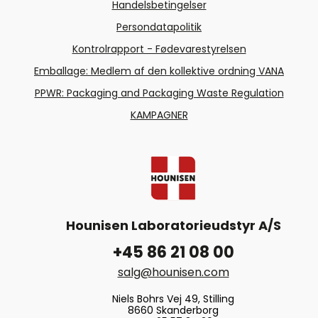
Handelsbetingelser
Persondatapolitik
Kontrolrapport - Fødevarestyrelsen
Emballage: Medlem af den kollektive ordning VANA
PPWR: Packaging and Packaging Waste Regulation
KAMPAGNER
Hounisen Laboratorieudstyr A/S
+45 86 21 08 00
salg@hounisen.com
Niels Bohrs Vej 49, Stilling
8660 Skanderborg