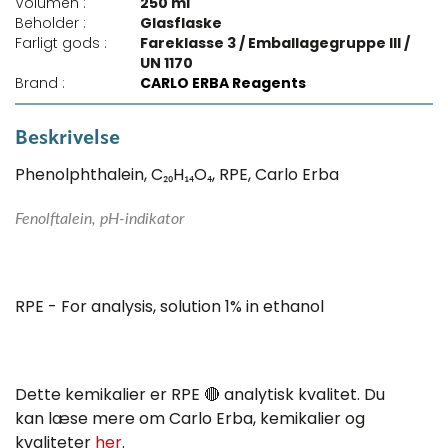
Volumen :
250 ml
Beholder :
Glasflaske
Farligt gods :
Fareklasse 3 / Emballagegruppe III /
UN 1170
Brand :
CARLO ERBA Reagents
Beskrivelse
Phenolphthalein, C₂₀H₁₄O₄, RPE, Carlo Erba
Fenolftalein, pH-indikator
RPE - For analysis, solution 1% in ethanol
Dette kemikalier er RPE 🔴 analytisk kvalitet. Du
kan læse mere om Carlo Erba, kemikalier og
kvaliteter
her
.