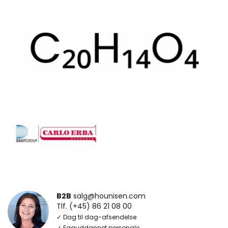
B2B
salg@hounisen.com
Tlf. (+45) 86 21 08 00
✓ Dag til dag-afsendelse
✓ Faguddannet personale