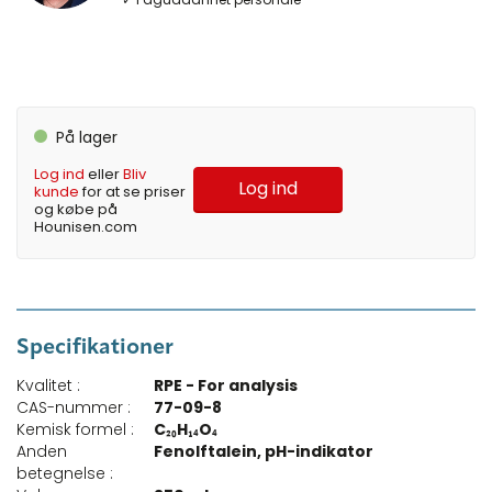
På lager
Log ind
eller
Bliv
Log ind
kunde
for at se priser
og købe på
Hounisen.com
Specifikationer
Kvalitet :
RPE - For analysis
CAS-nummer :
77-09-8
Kemisk formel :
C₂₀H₁₄O₄
Anden
Fenolftalein, pH-indikator
betegnelse :