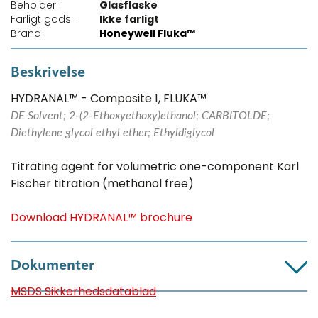
Beholder :
Glasflaske
Farligt gods :
Ikke farligt
Brand :
Honeywell Fluka™
Beskrivelse
HYDRANAL™ - Composite 1, FLUKA™
DE Solvent; 2-(2-Ethoxyethoxy)ethanol; CARBITOLDE;
Diethylene glycol ethyl ether; Ethyldiglycol
Titrating agent for volumetric one-component Karl
Fischer titration (methanol free)
Download HYDRANAL™ brochure
Dokumenter
MSDS Sikkerhedsdatablad