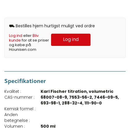
⛟ Bestilles hjem hurtigst muligt ved ordre
Log ind
eller
Bliv
Log ind
kunde
for at se priser
og købe på
Hounisen.com
Specifikationer
Kvalitet :
Karl Fischer titration, volumetric
CAS-nummer :
68007-08-9, 7553-56-2, 7446-09-5,
693-98-1, 288-32-4, 111-90-0
Kemisk formel :
Anden
betegnelse :
Volumen :
500 ml