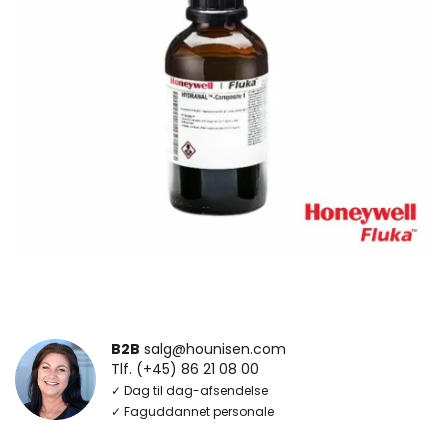
B2B
salg@hounisen.com
Tlf. (+45) 86 21 08 00
✓ Dag til dag-afsendelse
✓ Faguddannet personale