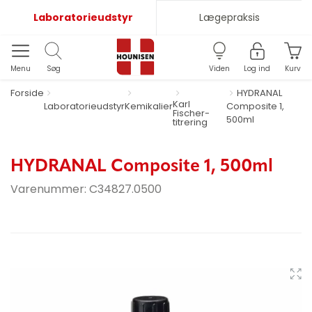
Laboratorieudstyr
Lægepraksis
Menu
Søg
Viden
Log ind
Kurv
Forside
HYDRANAL
Karl
Laboratorieudstyr
Kemikalier
Composite 1,
Fischer-
500ml
titrering
HYDRANAL Composite 1, 500ml
Varenummer:
C34827.0500