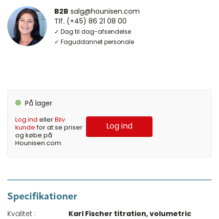
B2B
salg@hounisen.com
Tlf. (+45) 86 21 08 00
✓ Dag til dag-afsendelse
✓ Faguddannet personale
På lager
Log ind
eller
Bliv
Log ind
kunde
for at se priser
og købe på
Hounisen.com
Specifikationer
Kvalitet :
Karl Fischer titration, volumetric