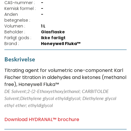
CAS-nummer :
-
Kemisk formel :
-
Anden
-
betegnelse :
Volumen :
1 L
Beholder :
Glasflaske
Farligt gods :
Ikke farligt
Brand :
Honeywell Fluka™
Beskrivelse
Titrating agent for volumetric one-component Karl
Fischer titration in aldehydes and ketones (methanol
free), Honeywell Fluka™
DE Solvent;2-(2-Ethoxyethoxy)ethanol; CARBITOLDE
Solvent;Diethylene glycol ethyldiglycol; Diethylene glycol
ethyl ether; ethyldiglycol
Download HYDRANAL™ brochure