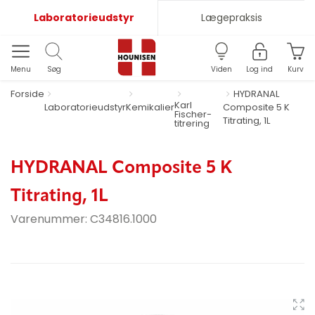
Laboratorieudstyr
Lægepraksis
Menu
Søg
Viden
Log ind
Kurv
Forside
HYDRANAL
Karl
Laboratorieudstyr
Kemikalier
Composite 5 K
Fischer-
Titrating, 1L
titrering
HYDRANAL Composite 5 K
Titrating, 1L
Varenummer:
C34816.1000