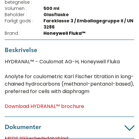
betegnelse :
Volumen :
500 ml
Beholder :
Glasflaske
Farligt gods :
Fareklasse 3 / Emballagegruppe II / UN
3286
Brand :
Honeywell Fluka™
Beskrivelse
HYDRANAL™ - Coulomat AG-H, Honeywell Fluka
Anolyte for coulometric Karl Fischer titration in long-
chained hydrocarbons (methanol-pentanol-based),
preferred for cells with diaphragm
Download HYDRANAL™ brochure
Dokumenter
MSDS Sikkerhedsdatablad