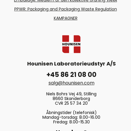
Emballage: Medlem af den kollektive ordning VANA
PPWR: Packaging and Packaging Waste Regulation
KAMPAGNER
Hounisen Laboratorieudstyr A/S
+45 86 21 08 00
salg@hounisen.com
Niels Bohrs Vej 49, Stilling
8660 Skanderborg
CVR 25 57 34 20
Åbningstider (telefonisk)
Mandag-torsdag: 8.00-16.00
Fredag: 8.00-15.30