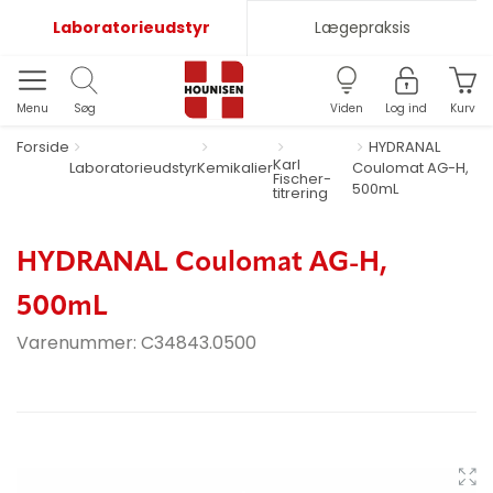
Laboratorieudstyr
Lægepraksis
Menu
Søg
Viden
Log ind
Kurv
Forside
HYDRANAL
Karl
Laboratorieudstyr
Kemikalier
Coulomat AG-H,
Fischer-
500mL
titrering
HYDRANAL Coulomat AG-H,
500mL
Varenummer:
C34843.0500