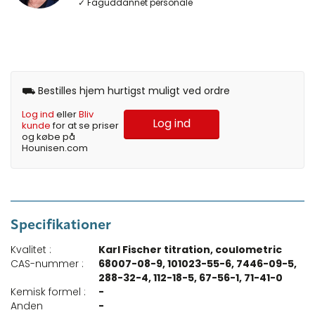
✓ Faguddannet personale
⛟ Bestilles hjem hurtigst muligt ved ordre
Log ind
eller
Bliv
Log ind
kunde
for at se priser
og købe på
Hounisen.com
Specifikationer
Kvalitet :
Karl Fischer titration, coulometric
CAS-nummer :
68007-08-9, 101023-55-6, 7446-09-5,
288-32-4, 112-18-5, 67-56-1, 71-41-0
Kemisk formel :
-
Anden
-