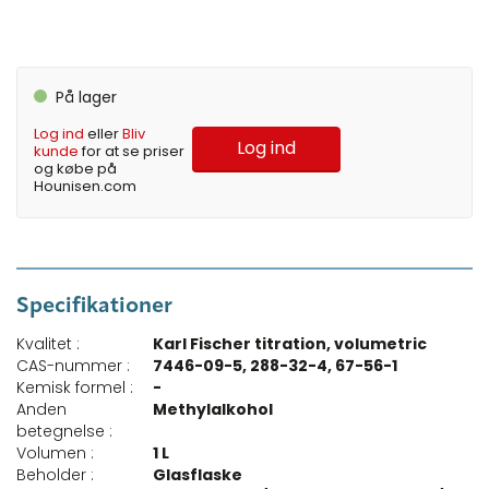
På lager
Log ind
eller
Bliv
Log ind
kunde
for at se priser
og købe på
Hounisen.com
Specifikationer
Kvalitet :
Karl Fischer titration, volumetric
CAS-nummer :
7446-09-5, 288-32-4, 67-56-1
Kemisk formel :
-
Anden
Methylalkohol
betegnelse :
Volumen :
1 L
Beholder :
Glasflaske