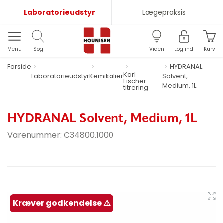
Laboratorieudstyr
Lægepraksis
Menu
Søg
Viden
Log ind
Kurv
Forside
HYDRANAL
Karl
Laboratorieudstyr
Kemikalier
Solvent,
Fischer-
Medium, 1L
titrering
HYDRANAL Solvent, Medium, 1L
Varenummer:
C34800.1000
Kræver godkendelse ⚠️