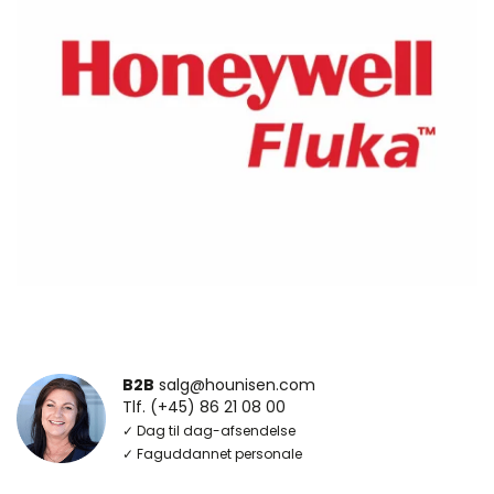
B2B
salg@hounisen.com
Tlf. (+45) 86 21 08 00
✓ Dag til dag-afsendelse
✓ Faguddannet personale