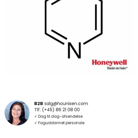
B2B
salg@hounisen.com
Tlf. (+45) 86 21 08 00
✓ Dag til dag-afsendelse
✓ Faguddannet personale