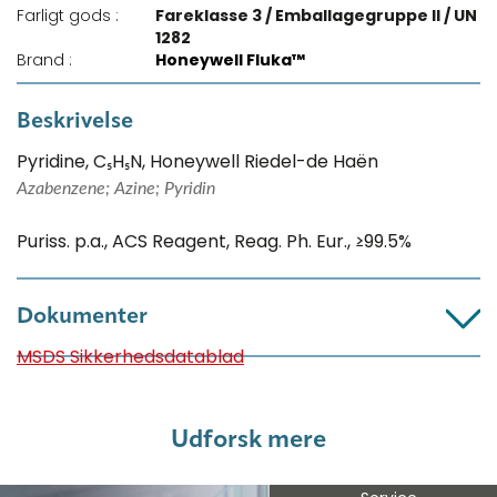
Farligt gods :
Fareklasse 3 / Emballagegruppe II / UN
1282
Brand :
Honeywell Fluka™
Beskrivelse
Pyridine, C₅H₅N, Honeywell Riedel-de Haën
Azabenzene; Azine; Pyridin
Puriss. p.a., ACS Reagent, Reag. Ph. Eur., ≥99.5%
Dokumenter
MSDS Sikkerhedsdatablad
Udforsk mere