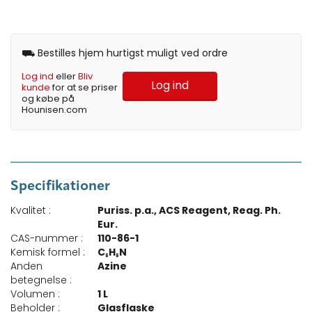
⛟ Bestilles hjem hurtigst muligt ved ordre
Log ind
eller
Bliv
Log ind
kunde
for at se priser
og købe på
Hounisen.com
Specifikationer
Kvalitet :
Puriss. p.a., ACS Reagent, Reag. Ph.
Eur.
CAS-nummer :
110-86-1
Kemisk formel :
C₅H₅N
Anden
Azine
betegnelse :
Volumen :
1 L
Beholder :
Glasflaske