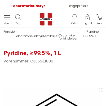
Laboratorieudstyr
Lægepraksis
Menu
Søg
Viden
Log ind
Kurv
Forside
Pyridine,
Organiske
Laboratorieudstyr
Kemikalier
≥99.5%, 1 L
forbindelser
Pyridine, ≥99.5%, 1 L
Varenummer:
C33553.1000