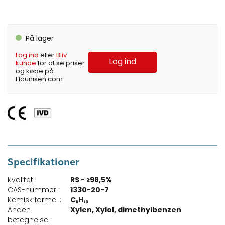
På lager
Log ind
eller
Bliv
Log ind
kunde
for at se priser
og købe på
Hounisen.com
Specifikationer
Kvalitet :
RS - ≥98,5%
CAS-nummer :
1330-20-7
Kemisk formel :
C₈H₁₀
Anden
Xylen, Xylol, dimethylbenzen
betegnelse :