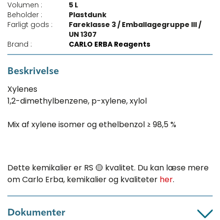
Volumen :
5 L
Beholder :
Plastdunk
Farligt gods :
Fareklasse 3 / Emballagegruppe III /
UN 1307
Brand :
CARLO ERBA Reagents
Beskrivelse
Xylenes
1,2-dimethylbenzene, p-xylene, xylol
Mix af xylene isomer og ethelbenzol ≥ 98,5 %
Dette kemikalier er RS 🟡 kvalitet. Du kan læse mere
om Carlo Erba, kemikalier og kvaliteter
her
.
Dokumenter