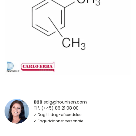
B2B
salg@hounisen.com
Tlf. (+45) 86 21 08 00
✓ Dag til dag-afsendelse
✓ Faguddannet personale