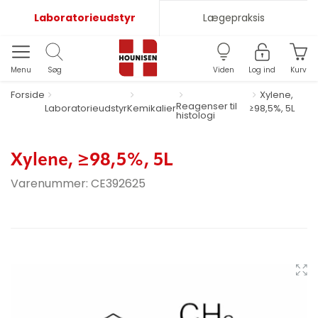
Laboratorieudstyr
Lægepraksis
Menu
Søg
Viden
Log ind
Kurv
Forside
Xylene,
Reagenser til
Laboratorieudstyr
Kemikalier
≥98,5%, 5L
histologi
Xylene, ≥98,5%, 5L
Varenummer:
CE392625