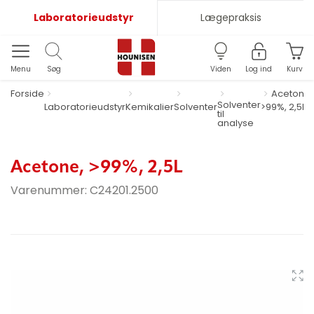
Laboratorieudstyr
Lægepraksis
Menu
Søg
Viden
Log ind
Kurv
Forside
Acetone,
Solventer
Laboratorieudstyr
Kemikalier
Solventer
>99%, 2,5L
til
analyse
Acetone, >99%, 2,5L
Varenummer:
C24201.2500