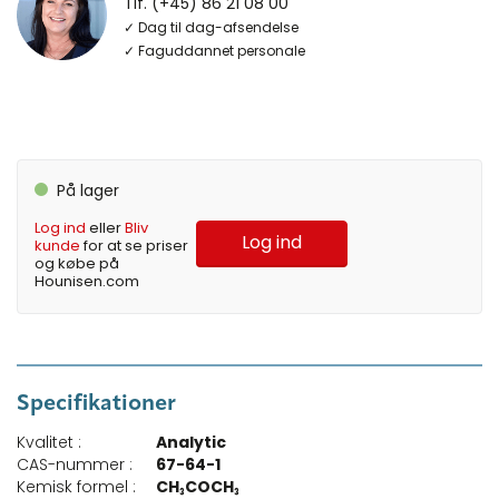
Tlf. (+45) 86 21 08 00
✓ Dag til dag-afsendelse
✓ Faguddannet personale
På lager
Log ind
eller
Bliv
Log ind
kunde
for at se priser
og købe på
Hounisen.com
Specifikationer
Kvalitet :
Analytic
CAS-nummer :
67-64-1
Kemisk formel :
CH₃COCH₃