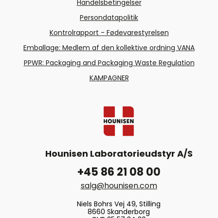
Handelsbetingelser
Persondatapolitik
Kontrolrapport - Fødevarestyrelsen
Emballage: Medlem af den kollektive ordning VANA
PPWR: Packaging and Packaging Waste Regulation
KAMPAGNER
Hounisen Laboratorieudstyr A/S
+45 86 21 08 00
salg@hounisen.com
Niels Bohrs Vej 49, Stilling
8660 Skanderborg