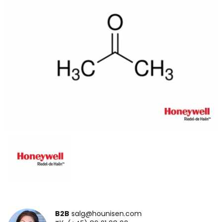
B2B
salg@hounisen.com