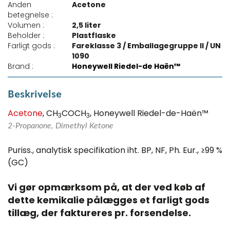
Anden
Acetone
betegnelse :
Volumen :
2,5 liter
Beholder :
Plastflaske
Farligt gods :
Fareklasse 3 / Emballagegruppe II / UN
1090
Brand :
Honeywell Riedel-de Haën™
Beskrivelse
Acetone
, CH
COCH
, Honeywell Riedel-de-Haën™
3
3
2-Propanone, Dimethyl Ketone
Puriss., analytisk specifikation iht. BP, NF, Ph. Eur., ≥99 %
(GC)
Vi gør opmærksom på, at der ved køb af
dette kemikalie pålægges et farligt gods
tillæg, der faktureres pr. forsendelse.​