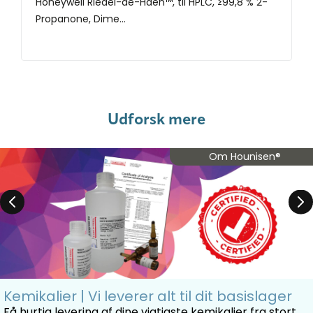
Honeywell Riedel-de-Haën™, til HPLC, ≥99,8 % 2-
Propanone, Dime...
Udforsk mere
Om Hounisen®
Kemikalier | Vi leverer alt til dit basislager
Få hurtig levering af dine vigtigste kemikalier fra stort