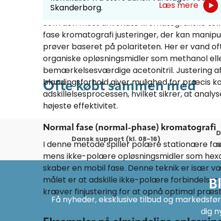
med
Læs mere
Omvendt fase (reversed-phase) kromatogra
Skanderborg.
kler,
Som den mest anvendte kromatografiske tekni
fase kromatografi justeringer, der kan manipul
e
prøver baseret på polariteten. Her er vand o
organiske opløsningsmidler som methanol ell
bemærkelsesværdige acetonitril. Justering a
blandingsforhold giver mulighed for præcis ko
Ofte købt sammen med
adskillelsesprocessen, hvilket sikrer, at anal
højeste effektivitet.
Normal fase (normal-phase) kromatografi
D
Dansk support (kl. 08-16)
I denne metode spiller polære stationære fase
l
mens ikke-polære opløsningsmidler som hexa
skaber en mobil fase. Denne teknik er især vær
målet er at adskille ikke-polære forbindelser,
B
kræver finjustering for at opnå optimal præst
Få nyheder, eksklusive tilbud og markedsføri
dig n