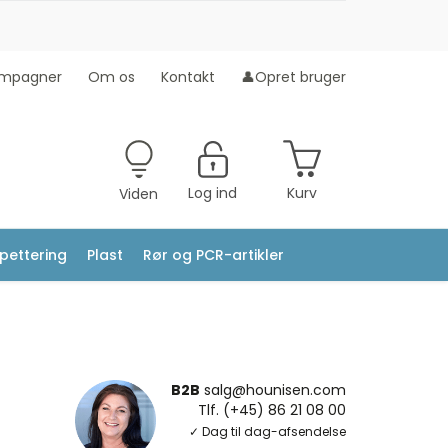
mpagner
Om os
Kontakt
👤Opret bruger
Log ind
Kurv
Viden
ipettering
Plast
Rør og PCR-artikler
B2B
salg@hounisen.com
Tlf. (+45) 86 21 08 00
✓ Dag til dag-afsendelse