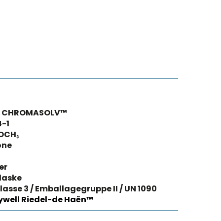
, CHROMASOLV™
4-1
OCH₃
one
ter
laske
lasse 3 / Emballagegruppe II / UN 1090
well Riedel-de Haën™