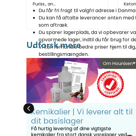
Puriss., an...
Ketone
Du får fri fragt til valgfri adresse i Danma
Du kan få aftalte leverancer enten med f
som aftræk.
Du sparer lagerplads, da vi opbevarer va
opvarmede lager, indtil du får brug for d
Udforsk mere
Vi kan forhandle bedre priser hjem til dig
bestillingsmængden.
nisen®
Om Hounisen®
Læs mere om Hounisen® Leveringsaftale her
Valg af Solventer i Kromatografi
I det fascinerende felt af kromatografi kan va
opløsningsmiddel være det, der afgør skelni
:
Kemikalier | Vi leverer alt til
middelmådighed. Hver type kromatografi kræv
med enten polære eller ikke-polære opløsning
on
dit basislager
specifikke analysemål og prøveegenskaber.
Få hurtig levering af dine vigtigste
kemikalier fra stort dansk varelager ved