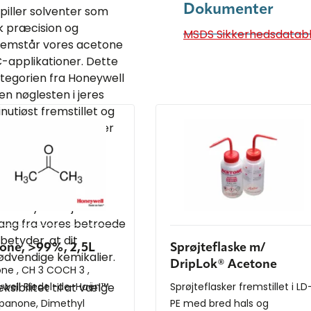
Dokumenter
piller solventer som
sk præcision og
MSDS Sikkerhedsdatab
fremstår vores acetone
C-applikationer. Dette
tegorien fra Honeywell
en nøglesten i jeres
utiøst fremstillet og
ce uden kompromisser
or tilbyder vi jer
fang fra vores betroede
 betyder, at dit
one, >99%, 2,5L
Sprøjteflaske m/
ødvendige kemikalier.
DripLok® Acetone
ne , CH 3 COCH 3 ,
sibilitet til at vælge
well Riedel-de-Haën™
Sprøjteflasker fremstillet i LD
panone, Dimethyl
PE med bred hals og