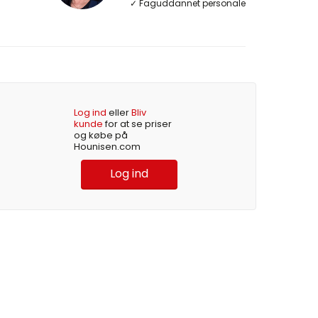
✓ Faguddannet personale
Log ind
eller
Bliv
kunde
for at se priser
og købe på
Hounisen.com
Log ind