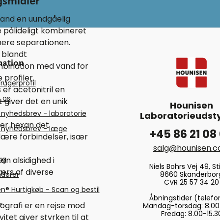
gsmidler
vand en uundgåelig
 pålideligt kombineret
mere separationen.
 blandt
mation
ombination med vand for
profiler.
rugerprofil
er acetonitril en
 os
t giver det en unik
Hounisen
 nyhedsbrev - laboratorie
Laboratorieudsty
 er hexan det
 nyhedsbrev - læge
+45 86 21 08
olære forbindelser, især
salg@hounisen.
tag
en alsidighed i
Niels Bohrs Vej 49, Sti
ærs af diverse
8660 Skanderbor
ndører
CVR 25 57 34 20
n® Hurtigkøb - Scan og bestil
Åbningstider (telefo
ografi er en rejse mod
r
Mandag-torsdag: 8.00
Fredag: 8.00-15.3
itet giver styrken til at