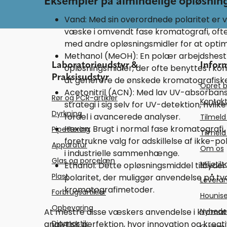
Eksempler på almindelige opløsnin
Vand: Med sin overordnede polaritet er 
væske i omvendt fase kromatografi, ofte
med andre opløsningsmidler for at opti
Methanol (MeOH): En polær arbejdshest
Laboratorieudstyr &
Infor
opløsningsmidler, der ofte benyttes i k
Praksisudstyr
at generere de ønskede kromatografiske 
Opret b
Acetonitril (ACN): Med lav UV-absorbans 
Rør og PCR-artikler
Kontakt
strategi i sig selv for UV-detektion, hvilke
Dyrkning
fordel i avancerede analyser.
Tilmeld
Hexan: Brugt i normal fase kromatografi,
Pipettering
Tilmeld
foretrukne valg for adskillelse af ikke-p
Apparatur
Om os
i industrielle sammenhænge.
Glas og porcelæn
Miljøtil
Ethanol: Dette opløsningsmiddel tilbyder 
Plast
polaritet, der muliggør anvendelse på tv
Levera
kromatografimetoder.
Forbrugsartikler
Hounise
Opbevaring
At mestre disse væskers anvendelse i kromat
Nyhede
analytisk perfektion, hvor innovation og kreativ
Diagnostik