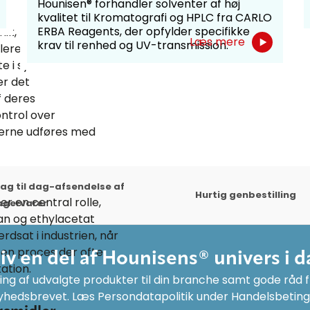
Hounisen® forhandler solventer af høj
fi
kvalitet til Kromatografi og HPLC fra CARLO
ERBA Reagents, der opfylder specifikke
k, tillader omvendt
Læs mere
krav til renhed og UV-transmission.
ere adskillelsen af
fte i symbiose med
er det
f deres
ntrol over
yserne udføres med
ag til dag-afsendelse af
Hurtig genbestilling
r en central rolle,
agervarer
n og ethylacetat
dsat i industrien, når
 en proces der ofte
liv en del af Hounisens® univers i d
ation.
ng af udvalgte produkter til din branche samt gode råd fr
yhedsbrevet. Læs Persondatapolitik under Handelsbeting