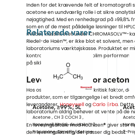
Inden for det krævende felt af kromatografi s
acetone en uundværlig rolle i at sikre analyti
nøjagtighed. Med en renhedsgrad på ≥99,8% 
som en af de mest pålidelige løsninger til HPL
Relaterede varer
middel, klassificeret under CHROMASOLV™-ka
Riedel-de Haën™, er ikke blot et solvent, men 
laboratoriums værktøjskasse. Produktet er min
kontrolleret for at levere sublim performan
på sikkerhed eller kvalitet.
Leveringsaftale for acetone
Hos os forstår vi, at tid er en kritisk faktor, derf
produkter, som er tilgængelige i et bredt om
leverandører,
Honeywell
og
Carlo Erba
. Dette
Acetone, ≥99%, 5L
Acet
laboratorium aldrig behøver at vente på de n
Acetone , CH 3 COCH 3 ,
Aceto
En leveringsaftale med Hounisen® giver stor flek
Honeywell Riedel-de-Haën™ 2-
Honey
den leveringsløsning, der passer dig bedst:
Propanone, Dimethyl Ketone
2-Pro