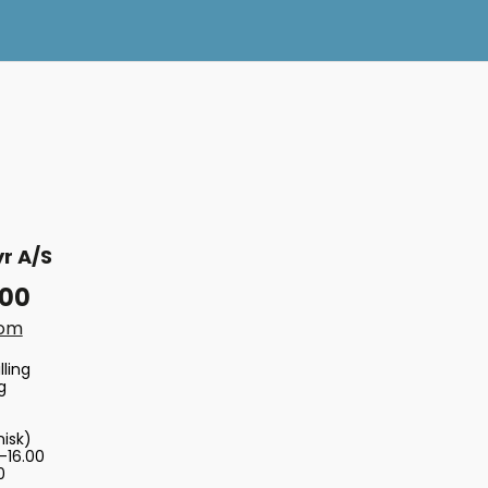
r A/S
 00
com
lling
g
nisk)
-16.00
0