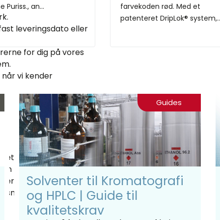
 Puriss., an...
farvekoden rød. Med et
rk.
patenteret DripLok® system,..
ast leveringsdato eller
rerne for dig på vores
em.
, når vi kender
Guides
lget af det rette
ngen mellem succes og
Solventer til Kromatografi
er en særlig tilgang
smidler, tilpasset de
og HPLC | Guide til
kvalitetskrav