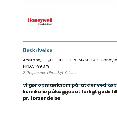
Beskrivelse
Acetone, CH
COCH
, CHROMASOLV™, Honeywel
3
3
HPLC, ≥99,8 %
2-Propanone, Dimethyl Ketone
Vi gør opmærksom på, at der ved køb
kemikalie pålægges et farligt gods ti
pr. forsendelse.​