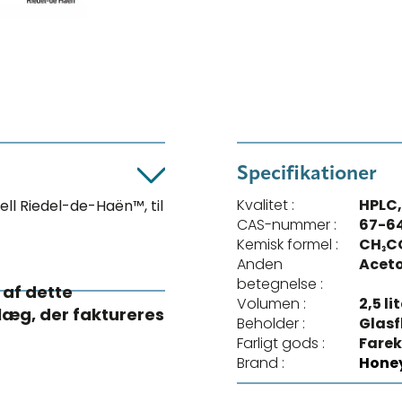
Specifikationer
Kvalitet :
HPLC
l Riedel-de-Haën™, til
CAS-nummer :
67-6
Kemisk formel :
CH₃C
Anden
Acet
betegnelse :
 af dette
Volumen :
2,5 li
llæg, der faktureres
Beholder :
Glasf
Farligt gods :
Farek
Brand :
Honey