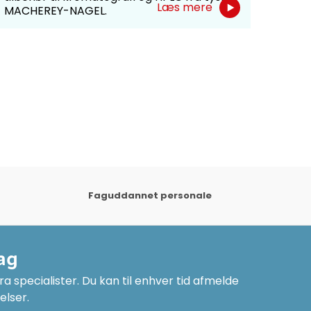
Honey
Læs mere
MACHEREY-NAGEL.
kemik
produ
der 
Honey
Faguddannet personale
ag
a specialister. Du kan til enhver tid afmelde
elser.