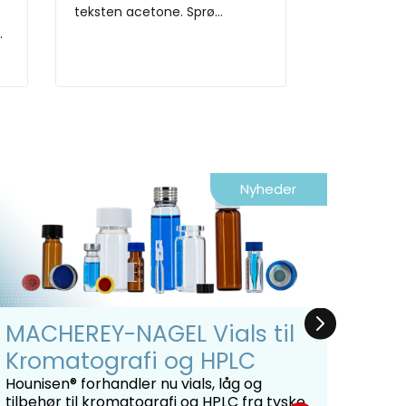
teksten acetone. Sprø...
.
Nyheder
MACHEREY-NAGEL Vials til
Hon
Kromatografi og HPLC
For
for
Hounisen® forhandler nu vials, låg og
tilbehør til kromatografi og HPLC fra tyske