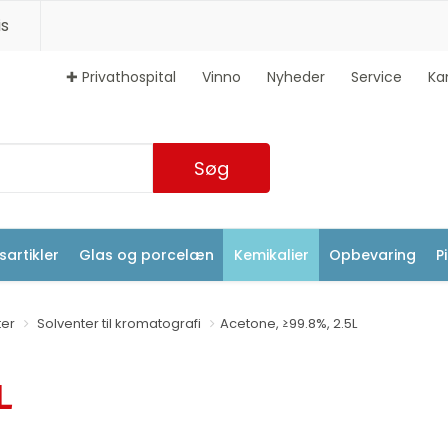
s
✚ Privathospital
Vinno
Nyheder
Service
Ka
Søg
artikler
Glas og porcelæn
Kemikalier
Opbevaring
P
ter
Solventer til kromatografi
Acetone, ≥99.8%, 2.5L
L