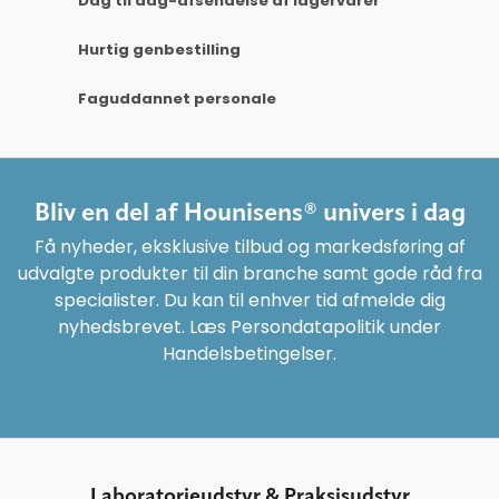
Dag til dag-afsendelse af lagervarer
Hurtig genbestilling
Faguddannet personale
Bliv en del af Hounisens® univers i dag
Få nyheder, eksklusive tilbud og markedsføring af
udvalgte produkter til din branche samt gode råd fra
specialister. Du kan til enhver tid afmelde dig
nyhedsbrevet. Læs Persondatapolitik under
Handelsbetingelser.
Laboratorieudstyr & Praksisudstyr