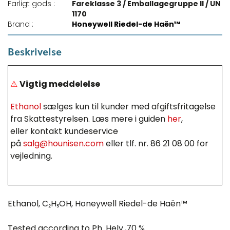
Farligt gods :
Fareklasse 3 / Emballagegruppe II / UN
1170
Brand :
Honeywell Riedel-de Haën™
Beskrivelse
⚠
Vigtig meddelelse
Ethanol
sælges kun til kunder med afgiftsfritagelse
fra Skattestyrelsen. Læs mere i guiden
her
,
eller kontakt kundeservice
på
salg@hounisen.com
eller tlf. nr. 86 21 08 00 for
vejledning.
Ethanol, C₂H₅OH, Honeywell Riedel-de Haën™
Tested according to Ph. Helv.,70 %