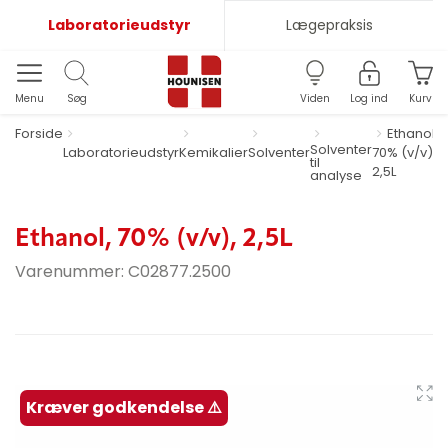
Laboratorieudstyr
Lægepraksis
Menu
Søg
Viden
Log ind
Kurv
Forside
Ethanol,
Solventer
Laboratorieudstyr
Kemikalier
Solventer
70% (v/v),
til
2,5L
analyse
Ethanol, 70% (v/v), 2,5L
Varenummer:
C02877.2500
Kræver godkendelse ⚠️