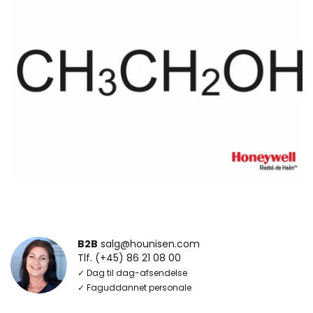
B2B
salg@hounisen.com
Tlf. (+45) 86 21 08 00
✓ Dag til dag-afsendelse
✓ Faguddannet personale