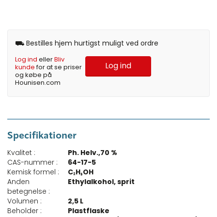
⛟ Bestilles hjem hurtigst muligt ved ordre
Log ind
eller
Bliv
Log ind
kunde
for at se priser
og købe på
Hounisen.com
Specifikationer
Kvalitet :
Ph. Helv.,70 %
CAS-nummer :
64-17-5
Kemisk formel :
C₂H₅OH
Anden
Ethylalkohol, sprit
betegnelse :
Volumen :
2,5 L
Beholder :
Plastflaske