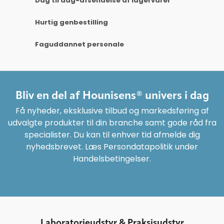
Dag til dag-afsendelse af lagervarer
Hurtig genbestilling
Faguddannet personale
Bliv en del af Hounisens® univers i dag
Få nyheder, eksklusive tilbud og markedsføring af
udvalgte produkter til din branche samt gode råd fra
specialister. Du kan til enhver tid afmelde dig
nyhedsbrevet. Læs Persondatapolitik under
Handelsbetingelser.
Laboratorieudstyr & Praksisudstyr