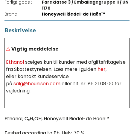
Farligt gods :
Fareklasse 3 / Emballagegruppe II / UN
1170
Brand :
Honeywell Riedel-de Haën™
Beskrivelse
⚠
Vigtig meddelelse
Ethanol
sælges kun til kunder med afgiftsfritagelse
fra Skattestyrelsen. Læs mere i guiden
her
,
eller kontakt kundeservice
på
salg@hounisen.com
eller tlf. nr. 86 21 08 00 for
vejledning.
Ethanol, C₂H₅OH, Honeywell Riedel-de Haën™
Tested according to Ph. Helv.,70 %