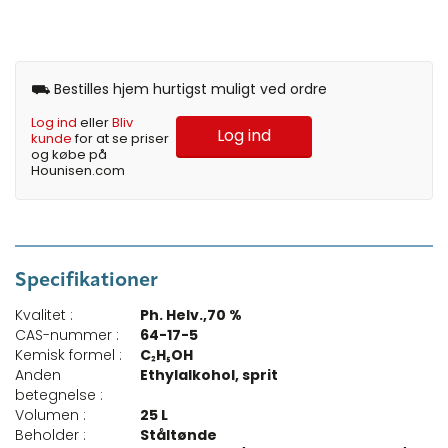
⛟ Bestilles hjem hurtigst muligt ved ordre
Log ind
eller
Bliv
Log ind
kunde
for at se priser
og købe på
Hounisen.com
Specifikationer
Kvalitet :
Ph. Helv.,70 %
CAS-nummer :
64-17-5
Kemisk formel :
C₂H₅OH
Anden
Ethylalkohol, sprit
betegnelse :
Volumen :
25 L
Beholder :
Ståltønde