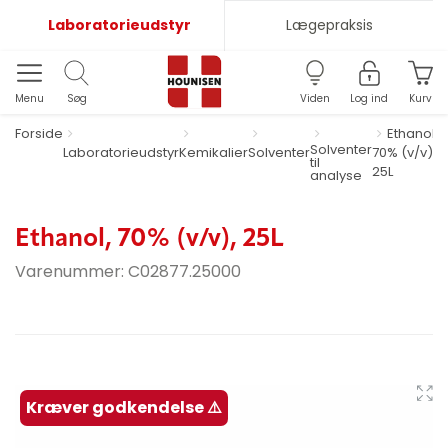
Laboratorieudstyr
Lægepraksis
Menu
Søg
Viden
Log ind
Kurv
Forside
Ethanol,
Solventer
Laboratorieudstyr
Kemikalier
Solventer
70% (v/v),
til
25L
analyse
Ethanol, 70% (v/v), 25L
Varenummer:
C02877.25000
Kræver godkendelse ⚠️