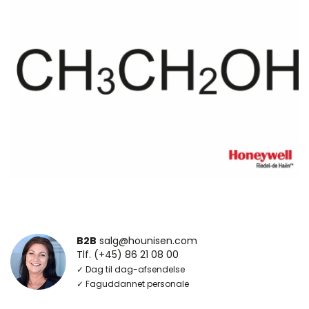
B2B
salg@hounisen.com
Tlf. (+45) 86 21 08 00
✓ Dag til dag-afsendelse
✓ Faguddannet personale