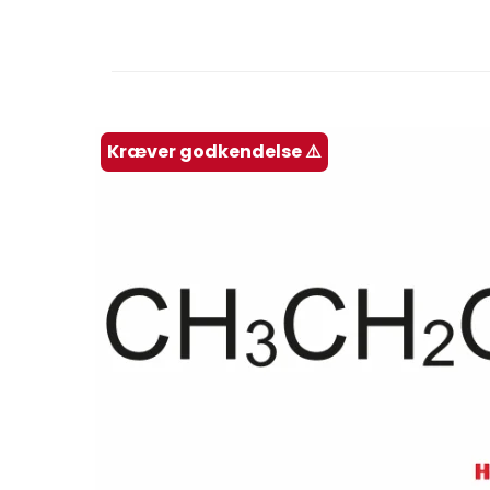
Kræver godkendelse ⚠️