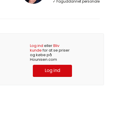
✓ Faguddannet personale
Log ind
eller
Bliv
kunde
for at se priser
og købe på
Hounisen.com
Log ind