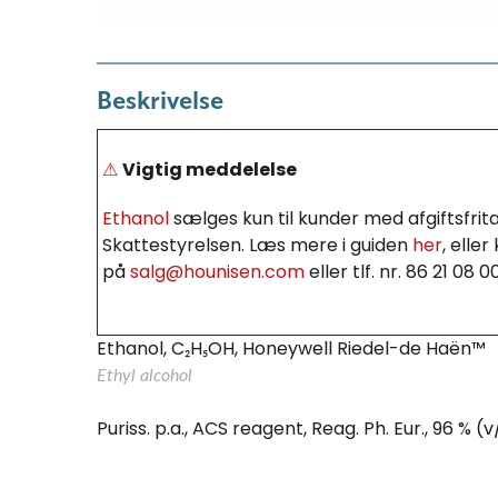
Beskrivelse
⚠
Vigtig meddelelse
Ethanol
sælges kun til kunder med afgiftsfrit
Skattestyrelsen. Læs mere i guiden
her
, elle
på
salg@hounisen.com
eller tlf. nr. 86 21 08 0
Ethanol, C₂H₅OH, Honeywell Riedel-de Haën™
Ethyl alcohol
Puriss. p.a., ACS reagent, Reag. Ph. Eur., 96 % (v