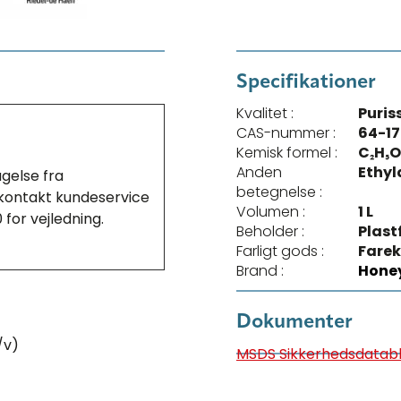
Specifikationer
Kvalitet :
Puris
CAS-nummer :
64-17
Kemisk formel :
C₂H₅
Anden
Ethyl
agelse fra
betegnelse :
r kontakt kundeservice
Volumen :
1 L
0 for vejledning.
Beholder :
Plast
Farligt gods :
Farek
Brand :
Honey
Dokumenter
/v)
MSDS Sikkerhedsdatab