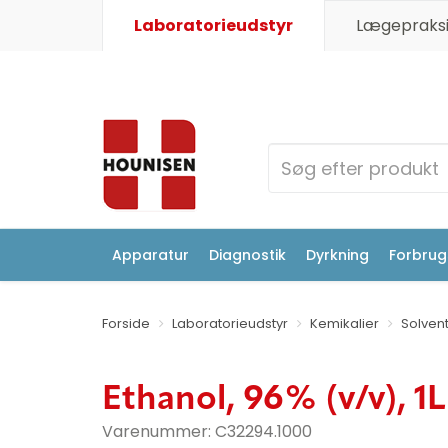
Laboratorieudstyr
Lægepraksi
Apparatur
Diagnostik
Dyrkning
Forbrugs
Forside
Laboratorieudstyr
Kemikalier
Solven
Ethanol, 96% (v/v), 1L
Varenummer:
C32294.1000