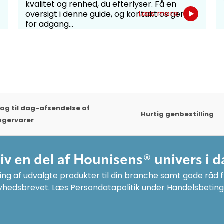
kvalitet og renhed, du efterlyser. Få en
Læs mere
oversigt i denne guide, og kontakt os gerne
for adgang...
ag til dag-afsendelse af
Hurtig genbestilling
agervarer
liv en del af Hounisens® univers i d
ng af udvalgte produkter til din branche samt gode råd fr
yhedsbrevet. Læs Persondatapolitik under Handelsbeting