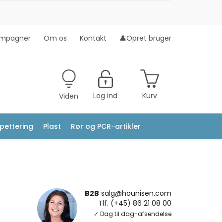
mpagner
Om os
Kontakt
👤Opret bruger
Log ind
Kurv
Viden
ipettering
Plast
Rør og PCR-artikler
B2B
salg@hounisen.com
Tlf. (+45) 86 21 08 00
✓ Dag til dag-afsendelse