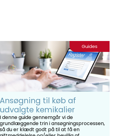
Guides
Ansøgning til køb af
udvalgte kemikalier
I denne guide gennemgår vi de
grundlæggende trin i ansøgningsprocessen,
så du er klædt godt på til at få en
giftmeddelelse og/eller bevillig af