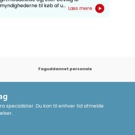
myndighederne til køb af u...
Læs mere
Faguddannet personale
ag
a specialister. Du kan til enhver tid afmelde
elser.