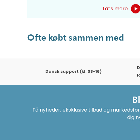
Læs mere
Ofte købt sammen med
D
Dansk support (kl. 08-16)
l
B
Få nyheder, eksklusive tilbud og markedsføri
dig n