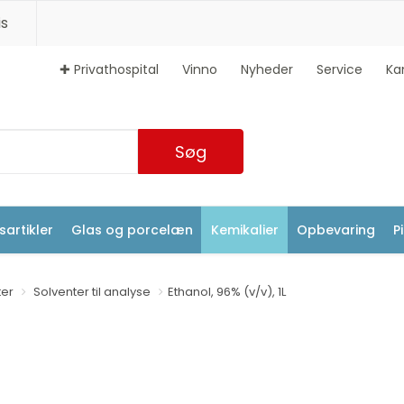
s
✚ Privathospital
Vinno
Nyheder
Service
Ka
Søg
artikler
Glas og porcelæn
Kemikalier
Opbevaring
P
ter
Solventer til analyse
Ethanol, 96% (v/v), 1L