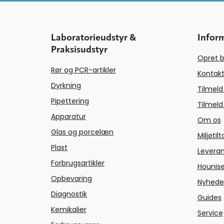
Laboratorieudstyr &
Infor
Praksisudstyr
Opret b
Rør og PCR-artikler
Kontakt
Dyrkning
Tilmeld
Pipettering
Tilmeld
Apparatur
Om os
Glas og porcelæn
Miljøtil
Plast
Levera
Forbrugsartikler
Hounise
Opbevaring
Nyhede
Diagnostik
Guides
Kemikalier
Service