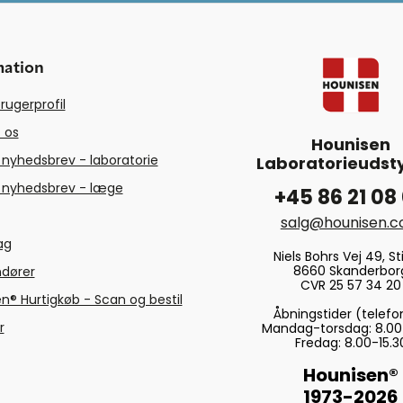
mation
rugerprofil
 os
Hounisen
 nyhedsbrev - laboratorie
Laboratorieudsty
 nyhedsbrev - læge
+45 86 21 08
salg@hounisen.
tag
Niels Bohrs Vej 49, Sti
8660 Skanderbor
ndører
CVR 25 57 34 20
n® Hurtigkøb - Scan og bestil
Åbningstider (telefo
r
Mandag-torsdag: 8.00
Fredag: 8.00-15.3
Hounisen®
1973-2026