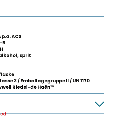
s p.a. ACS
-5
OH
alkohol, sprit
flaske
lasse 3 / Emballagegruppe II / UN 1170
well Riedel-de Haën™
lad