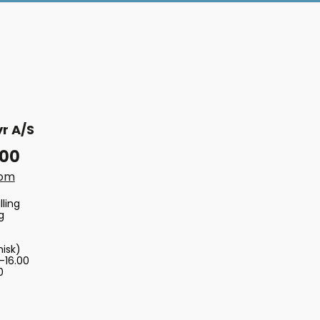
r A/S
 00
com
lling
g
nisk)
-16.00
0