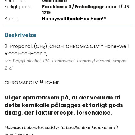
Beholder :
Glasflaske
Farligt gods :
Fareklasse 3 / Emballagegruppe II / UN
1219
Brand :
Honeywell Riedel-de Haën™
Beskrivelse
2-Propanol, (CH
)
CHOH, CHROMASOLV™ Honeywell
3
2
Riedel-de-Haën™,
sec-Propyl alcohol, IPA, Isopropanol, Isopropyl alcohol, propan-
2-ol
TM
CHROMASOLV
LC-MS
Vi gør opmærksom på, at der ved køb af
dette kemikalie pålægges et farligt gods
tillæg, der faktureres pr. forsendelse.​
Hounisen Laboratorieudstyr forhandler ikke kemikalier til
privatpersoner.