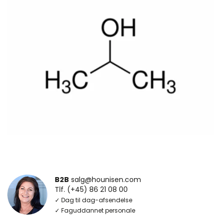
B2B
salg@hounisen.com
Tlf. (+45) 86 21 08 00
✓ Dag til dag-afsendelse
✓ Faguddannet personale