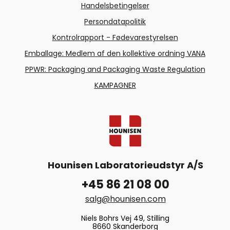
Handelsbetingelser
Persondatapolitik
Kontrolrapport - Fødevarestyrelsen
Emballage: Medlem af den kollektive ordning VANA
PPWR: Packaging and Packaging Waste Regulation
KAMPAGNER
Hounisen Laboratorieudstyr A/S
+45 86 21 08 00
salg@hounisen.com
Niels Bohrs Vej 49, Stilling
8660 Skanderborg