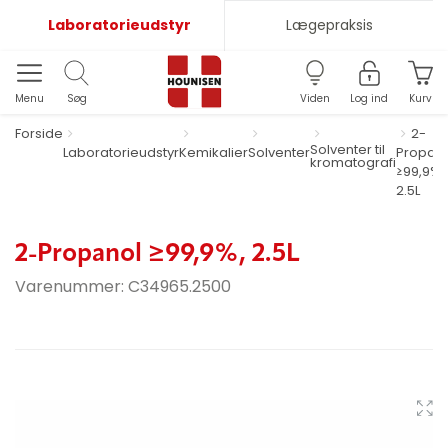
Laboratorieudstyr
Lægepraksis
Menu
Søg
Viden
Log ind
Kurv
Forside
2-
Solventer til
Laboratorieudstyr
Kemikalier
Solventer
Propan
kromatografi
≥99,9%,
2.5L
2-Propanol ≥99,9%, 2.5L
Varenummer:
C34965.2500