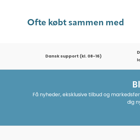
Ofte købt sammen med
D
Dansk support (kl. 08-16)
l
B
Få nyheder, eksklusive tilbud og markedsføri
dig n