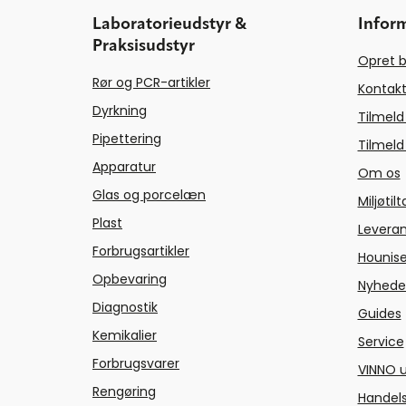
Laboratorieudstyr &
Infor
Praksisudstyr
Opret b
Rør og PCR-artikler
Kontakt
Dyrkning
Tilmeld
Pipettering
Tilmeld
Apparatur
Om os
Glas og porcelæn
Miljøtil
Plast
Levera
Forbrugsartikler
Hounise
Opbevaring
Nyhede
Diagnostik
Guides
Kemikalier
Service
Forbrugsvarer
VINNO u
Rengøring
Handels