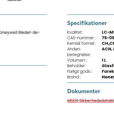
Specifikationer
Kvalitet :
LC-M
neywell Riedel-de-
CAS-nummer :
75-0
Kemisk formel :
CH₃C
Anden
ACN, 
betegnelse :
Volumen :
1 L
Beholder :
Glasf
Farligt gods :
Farek
Brand :
Honey
Dokumenter
MSDS Sikkerhedsdatab