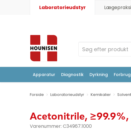
Laboratorieudstyr
Lægepraksi
Apparatur
Diagnostik
Dyrkning
Forbrugs
Forside
Laboratorieudstyr
Kemikalier
Solven
Acetonitrile, ≥99.9%,
Varenummer:
C34967.1000