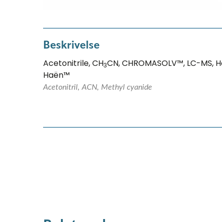
Beskrivelse
Acetonitrile, CH
CN, CHROMASOLV™, LC-MS, Ho
3
Haën™
Acetonitril, ACN, Methyl cyanide