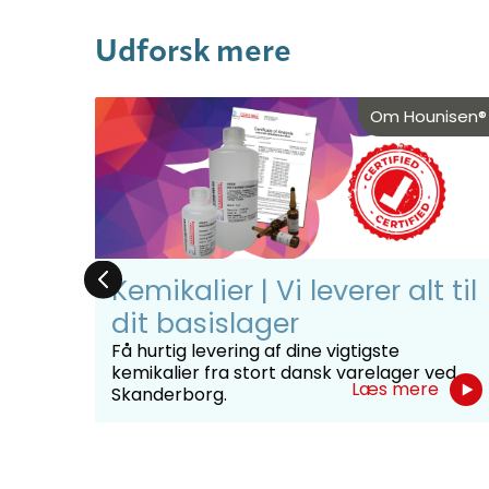
Udforsk mere
nisen®
Om Hounisen®
:
Kemikalier | Vi leverer alt til
on
dit basislager
Få hurtig levering af dine vigtigste
kemikalier fra stort dansk varelager ved
med
Læs mere
Skanderborg.
kler,
e