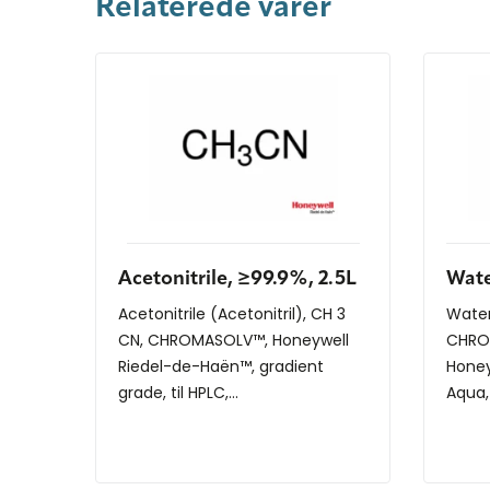
Relaterede varer
Acetonitrile, ≥99.9%, 2.5L
Wate
Acetonitrile (Acetonitril), CH 3
Water
CN, CHROMASOLV™, Honeywell
CHRO
Riedel-de-Haën™, gradient
Honey
grade, til HPLC,...
Aqua,
Hydro