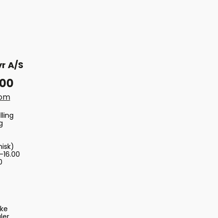
r A/S
 00
com
lling
g
nisk)
-16.00
0
ske
ler,