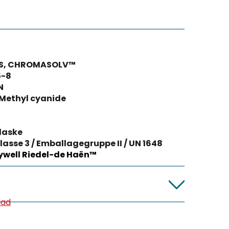
S, CHROMASOLV™
5-8
N
Methyl cyanide
laske
lasse 3 / Emballagegruppe II / UN 1648
well Riedel-de Haën™
lad