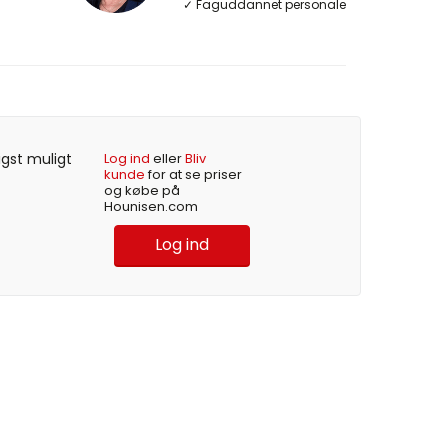
✓ Faguddannet personale
igst muligt
Log ind
eller
Bliv
kunde
for at se priser
og købe på
Hounisen.com
Log ind