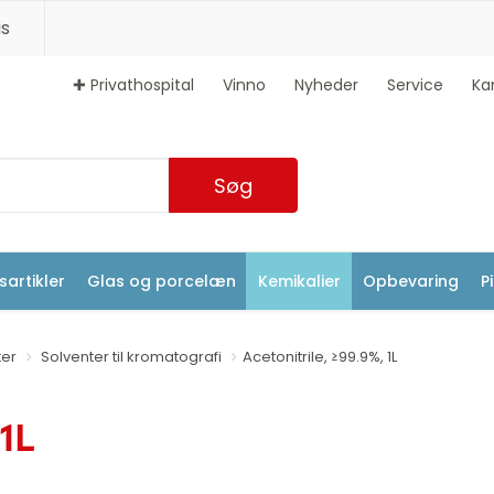
s
✚ Privathospital
Vinno
Nyheder
Service
Ka
Søg
artikler
Glas og porcelæn
Kemikalier
Opbevaring
P
ter
Solventer til kromatografi
Acetonitrile, ≥99.9%, 1L
 1L