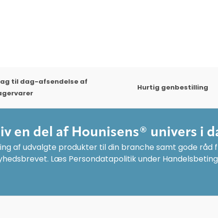
ag til dag-afsendelse af
Hurtig genbestilling
agervarer
liv en del af Hounisens® univers i d
ng af udvalgte produkter til din branche samt gode råd fr
yhedsbrevet. Læs Persondatapolitik under Handelsbeting