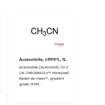
Acetonitrile, ≥99.9%, 1L
Acetonitrile (Acetonitril), CH 3
CN, CHROMASOLV™, Honeywell
Riedel-de-Haën™ , gradient
grade, til HPL...
.