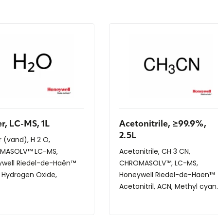
r, LC-MS, 1L
Acetonitrile, ≥99.9%,
2.5L
 (vand), H 2 O,
MASOLV™ LC-MS,
Acetonitrile, CH 3 CN,
well Riedel-de-Haën™
CHROMASOLV™, LC-MS,
 Hydrogen Oxide,
Honeywell Riedel-de-Haën™
gen H...
Acetonitril, ACN, Methyl cyan..