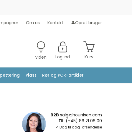
mpagner
Om os
Kontakt
👤Opret bruger
Log ind
Kurv
Viden
ipettering
Plast
Rør og PCR-artikler
B2B
salg@hounisen.com
Tlf. (+45) 86 21 08 00
✓ Dag til dag-afsendelse