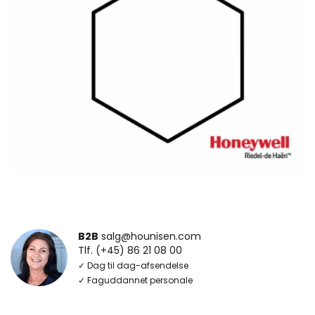
B2B
salg@hounisen.com
Tlf. (+45) 86 21 08 00
✓ Dag til dag-afsendelse
✓ Faguddannet personale