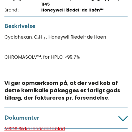
1145
Brand :
Honeywell Riedel-de Haën™
Beskrivelse
Cyclohexan, C₆H₁₂ , Honeywll Riedel-de Haën
CHROMASOLV™, for HPLC, ≥99.7%
Vi gør opmærksom på, at der ved køb af
dette kemikalie pålægges et farligt gods
tillæg, der faktureres pr. forsendelse.​
Dokumenter
MSDS Sikkerhedsdatablad