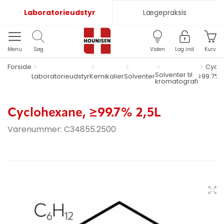
Laboratorieudstyr
Lægepraksis
Menu
Søg
Viden
Log ind
Kurv
Forside
Cycl
Solventer til
Laboratorieudstyr
Kemikalier
Solventer
≥99.7% 2
kromatografi
Cyclohexane, ≥99.7% 2,5L
Varenummer:
C34855.2500