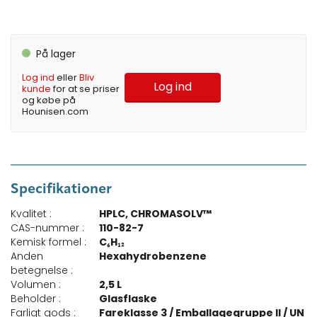
På lager
Log ind
eller
Bliv
Log ind
kunde
for at se priser
og købe på
Hounisen.com
Specifikationer
Kvalitet :
HPLC, CHROMASOLV™
CAS-nummer :
110-82-7
Kemisk formel :
C₆H₁₂
Anden
Hexahydrobenzene
betegnelse :
Volumen :
2,5 L
Beholder :
Glasflaske
Farligt gods :
Fareklasse 3 / Emballagegruppe II / UN