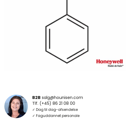
B2B
salg@hounisen.com
Tlf. (+45) 86 21 08 00
✓ Dag til dag-afsendelse
✓ Faguddannet personale