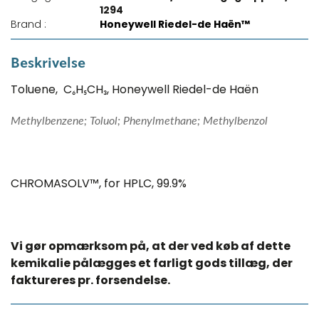
1294
Brand :
Honeywell Riedel-de Haën™
Beskrivelse
Toluene, C₆H₅CH₃, Honeywell Riedel-de Haën
Methylbenzene; Toluol; Phenylmethane; Methylbenzol
CHROMASOLV™, for HPLC, 99.9%
Vi gør opmærksom på, at der ved køb af dette
kemikalie pålægges et farligt gods tillæg, der
faktureres pr. forsendelse.​