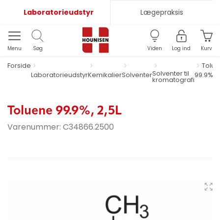
Laboratorieudstyr
Lægepraksis
Menu
Søg
Viden
Log ind
Kurv
Forside
Tolu
Solventer til
Laboratorieudstyr
Kemikalier
Solventer
99.9%, 2
kromatografi
Toluene 99.9%, 2,5L
Varenummer:
C34866.2500