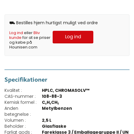
⛟ Bestilles hjem hurtigst muligt ved ordre
Log ind
eller
Bliv
Log ind
kunde
for at se priser
og købe på
Hounisen.com
Specifikationer
Kvalitet :
HPLC, CHROMASOLV™
CAS-nummer :
108-88-3
Kemisk formel :
C₆H₅CH₃
Anden
Metylbenzen
betegnelse :
Volumen :
2,5 L
Beholder :
Glasflaske
Farligt gods :
Fareklasse 3 / Emballagegruppe II / UN