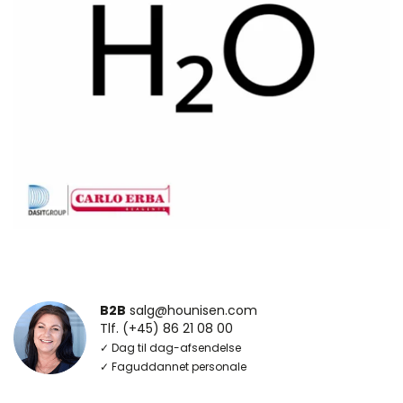
B2B
salg@hounisen.com
Tlf. (+45) 86 21 08 00
✓ Dag til dag-afsendelse
✓ Faguddannet personale