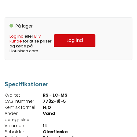
På lager
Log ind
eller
Bliv
Log ind
kunde
for at se priser
og købe på
Hounisen.com
Specifikationer
Kvalitet :
RS - LC-MS
CAS-nummer :
7732-18-5
Kemisk formel :
H₂O
Anden
Vand
betegnelse :
Volumen :
1 L
Beholder :
Glasflaske