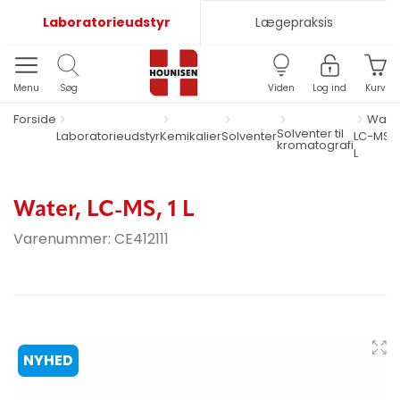
Laboratorieudstyr
Lægepraksis
Menu
Søg
Viden
Log ind
Kurv
Forside
Water
Solventer til
Laboratorieudstyr
Kemikalier
Solventer
LC-MS, 1
kromatografi
L
Water, LC-MS, 1 L
Varenummer:
CE412111
NYHED