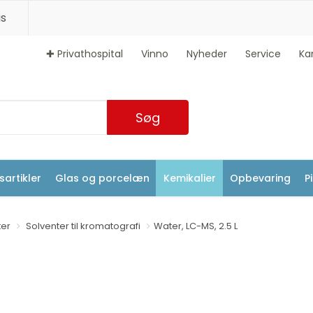
s
✚ Privathospital
Vinno
Nyheder
Service
Ka
Søg
artikler
Glas og porcelæn
Kemikalier
Opbevaring
P
ter
Solventer til kromatografi
Water, LC-MS, 2.5 L