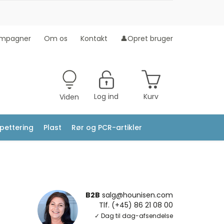
mpagner
Om os
Kontakt
👤Opret bruger
Log ind
Kurv
Viden
ipettering
Plast
Rør og PCR-artikler
B2B
salg@hounisen.com
Tlf. (+45) 86 21 08 00
✓ Dag til dag-afsendelse