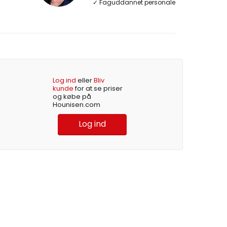
✓ Faguddannet personale
Log ind
eller
Bliv
kunde
for at se priser
og købe på
Hounisen.com
Log ind