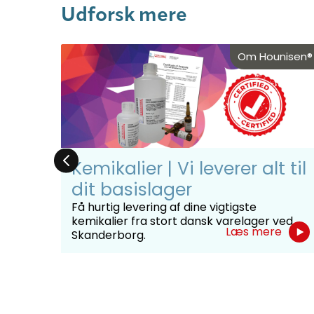
Udforsk mere
nisen®
Om Hounisen®
:
Kemikalier | Vi leverer alt til
on
dit basislager
Få hurtig levering af dine vigtigste
kemikalier fra stort dansk varelager ved
med
Læs mere
Skanderborg.
kler,
e