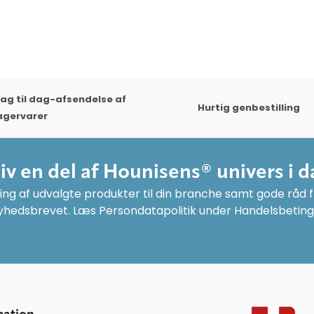
ag til dag-afsendelse af
Hurtig genbestilling
agervarer
liv en del af Hounisens® univers i d
ng af udvalgte produkter til din branche samt gode råd fr
yhedsbrevet. Læs Persondatapolitik under Handelsbeting