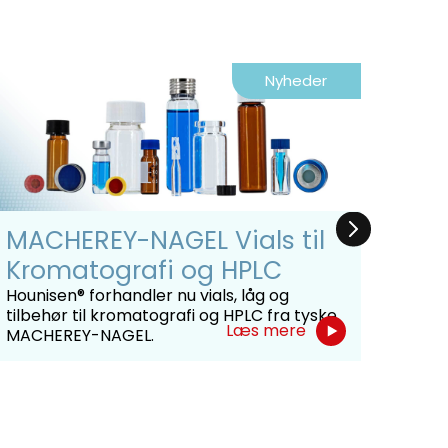
Nyheder
MACHEREY-NAGEL Vials til
Hon
Kromatografi og HPLC
For
for
Hounisen® forhandler nu vials, låg og
tilbehør til kromatografi og HPLC fra tyske
Honey
Læs mere
MACHEREY-NAGEL.
kemik
produ
der 
Honey