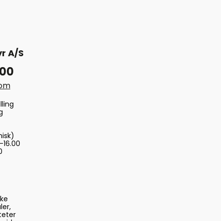
r A/S
 00
com
lling
g
nisk)
-16.00
0
ske
ler,
teter