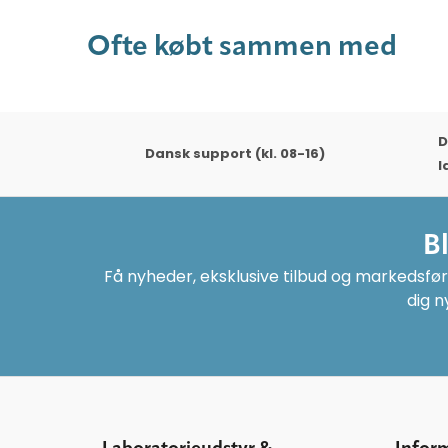
Ofte købt sammen med
D
Dansk support (kl. 08-16)
l
B
Få nyheder, eksklusive tilbud og markedsføri
dig n