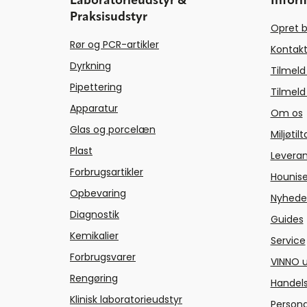
Laboratorieudstyr &
Infor
Praksisudstyr
Opret b
Rør og PCR-artikler
Kontakt
Dyrkning
Tilmeld
Pipettering
Tilmeld
Apparatur
Om os
Glas og porcelæn
Miljøtil
Plast
Levera
Forbrugsartikler
Hounise
Opbevaring
Nyhede
Diagnostik
Guides
Kemikalier
Service
Forbrugsvarer
VINNO u
Rengøring
Handels
Klinisk laboratorieudstyr
Persond