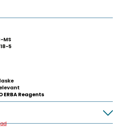
C-MS
18-5
laske
relevant
O ERBA Reagents
lad