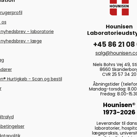
mation
rugerprofil
 os
Hounisen
 nyhedsbrev - laboratorie
Laboratorieudsty
 nyhedsbrev - læge
+45 86 21 08
salg@hounisen.
tag
Niels Bohrs Vej 49, Sti
8660 Skanderbor
ndører
CVR 25 57 34 20
n® Hurtigkøb - Scan og bestil
Åbningstider (telefo
r
Mandag-torsdag: 8.00
Fredag: 8.00-15.3
Hounisen®
1973-2026
ltralyd
Leverandør til dan
betingelser
laboratorier, hospita
lægepraksis, universi
atapolitik