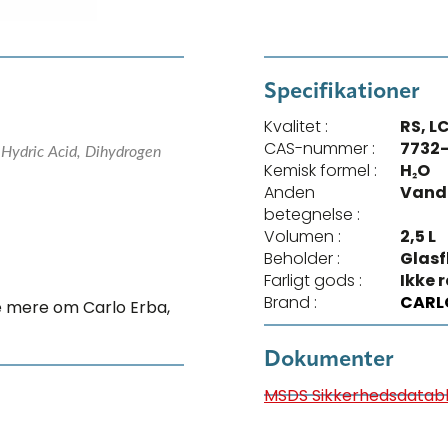
Specifikationer
Kvalitet :
RS, L
CAS-nummer :
7732-
Hydric Acid, Dihydrogen
Kemisk formel :
H₂O
Anden
Vand
betegnelse :
Volumen :
2,5 L
Beholder :
Glasf
Farligt gods :
Ikke 
Brand :
CARL
se mere om Carlo Erba,
Dokumenter
MSDS Sikkerhedsdatab