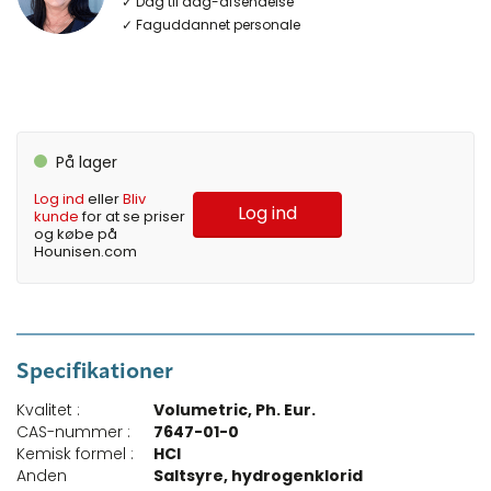
✓ Dag til dag-afsendelse
✓ Faguddannet personale
På lager
Log ind
eller
Bliv
Log ind
kunde
for at se priser
og købe på
Hounisen.com
Specifikationer
Kvalitet :
Volumetric, Ph. Eur.
CAS-nummer :
7647-01-0
Kemisk formel :
HCl
Anden
Saltsyre, hydrogenklorid