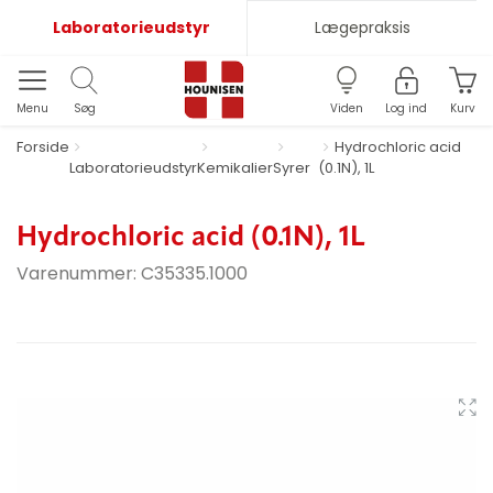
Laboratorieudstyr
Lægepraksis
Menu
Søg
Viden
Log ind
Kurv
Forside
Hydrochloric acid
Laboratorieudstyr
Kemikalier
Syrer
(0.1N), 1L
Hydrochloric acid (0.1N), 1L
Varenummer:
C35335.1000