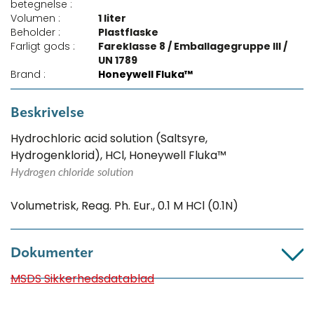
betegnelse :
Volumen :
1 liter
Beholder :
Plastflaske
Farligt gods :
Fareklasse 8 / Emballagegruppe III /
UN 1789
Brand :
Honeywell Fluka™
Beskrivelse
Hydrochloric acid solution (Saltsyre,
Hydrogenklorid), HCl, Honeywell Fluka™
Hydrogen chloride solution
Volumetrisk, Reag. Ph. Eur., 0.1 M HCl (0.1N)
Dokumenter
MSDS Sikkerhedsdatablad