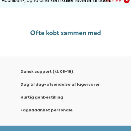
Hounisen®, og få dine kemikalier leveret til tiden.
Læs mere
Ofte købt sammen med
Dansk support (kl. 08-16)
Dag til dag-afsendelse af lagervarer
Hurtig genbestilling
Faguddannet personale