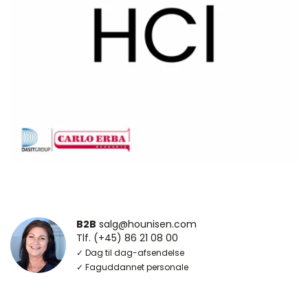
B2B
salg@hounisen.com
Tlf. (+45) 86 21 08 00
✓ Dag til dag-afsendelse
✓ Faguddannet personale