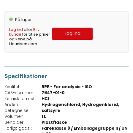
På lager
Log ind
eller
Bliv
Log ind
kunde
for at se priser
og købe på
Hounisen.com
Specifikationer
Kvalitet :
RPE - For analysis - ISO
CAS-nummer :
7647-01-0
Kemisk formel :
HCl
Anden
Hydrogenchlorid, Hydrogenklorid,
betegnelse :
saltsyre
Volumen :
1 L
Beholder :
Plastflaske
Farligt gods :
Fareklasse 8 / Emballagegruppe II / UN