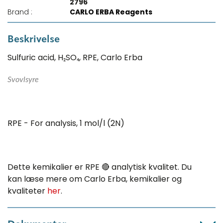
2796
Brand :
CARLO ERBA Reagents
Beskrivelse
Sulfuric acid, H₂SO₄, RPE, Carlo Erba
Svovlsyre
RPE - For analysis, 1 mol/l (2N)
Dette kemikalier er RPE 🔴 analytisk kvalitet. Du
kan læse mere om Carlo Erba, kemikalier og
kvaliteter
her
.