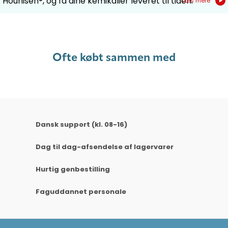
Hounisen®, og få dine kemikalier leveret til tiden.
Læs mere
Ofte købt sammen med
Dansk support (kl. 08-16)
Dag til dag-afsendelse af lagervarer
Hurtig genbestilling
Faguddannet personale