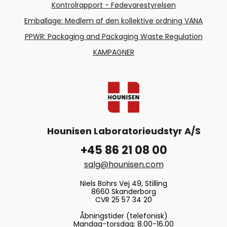
Kontrolrapport - Fødevarestyrelsen
Emballage: Medlem af den kollektive ordning VANA
PPWR: Packaging and Packaging Waste Regulation
KAMPAGNER
Hounisen Laboratorieudstyr A/S
+45 86 21 08 00
salg@hounisen.com
Niels Bohrs Vej 49, Stilling
8660 Skanderborg
CVR 25 57 34 20
Åbningstider (telefonisk)
Mandag-torsdag: 8.00-16.00