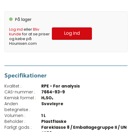
På lager
Log ind
eller
Bliv
Log ind
kunde
for at se priser
og købe på
Hounisen.com
Specifikationer
Kvalitet :
RPE - For analysis
CAS-nummer :
7664-93-9
Kemisk formel :
H₂SO₄
Anden
Svovlsyre
betegnelse :
Volumen :
1 L
Beholder :
Plastflaske
Farligt gods :
Fareklasse 8 / Emballagegruppe II / UN