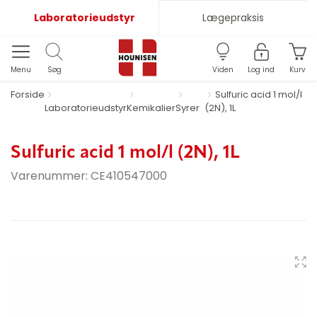
Laboratorieudstyr
Lægepraksis
Menu
Søg
Viden
Log ind
Kurv
Forside
Sulfuric acid 1 mol/l
Laboratorieudstyr
Kemikalier
Syrer
(2N), 1L
Sulfuric acid 1 mol/l (2N), 1L
Varenummer:
CE410547000