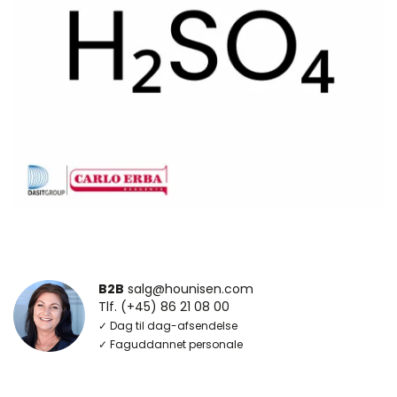
B2B
salg@hounisen.com
Tlf. (+45) 86 21 08 00
✓ Dag til dag-afsendelse
✓ Faguddannet personale