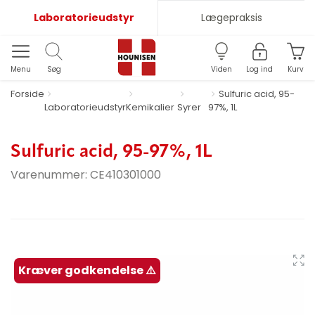
Laboratorieudstyr
Lægepraksis
Menu
Søg
Viden
Log ind
Kurv
Forside
Sulfuric acid, 95-
Laboratorieudstyr
Kemikalier
Syrer
97%, 1L
Sulfuric acid, 95-97%, 1L
Varenummer:
CE410301000
Kræver godkendelse ⚠️