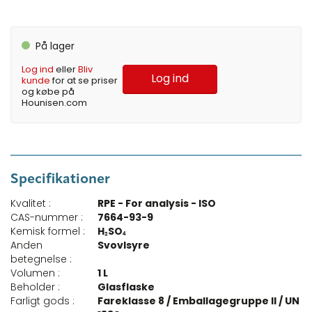
På lager
Log ind
eller
Bliv
Log ind
kunde
for at se priser
og købe på
Hounisen.com
Specifikationer
Kvalitet :
RPE - For analysis - ISO
CAS-nummer :
7664-93-9
Kemisk formel :
H₂SO₄
Anden
Svovlsyre
betegnelse :
Volumen :
1 L
Beholder :
Glasflaske
Farligt gods :
Fareklasse 8 / Emballagegruppe II / UN