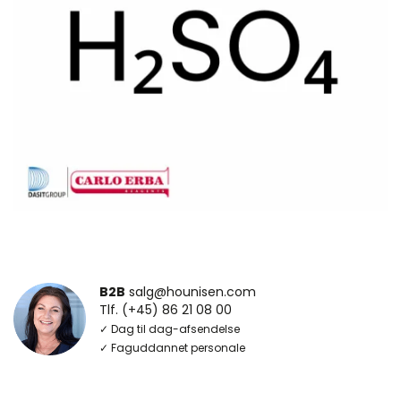
B2B
salg@hounisen.com
Tlf. (+45) 86 21 08 00
✓ Dag til dag-afsendelse
✓ Faguddannet personale