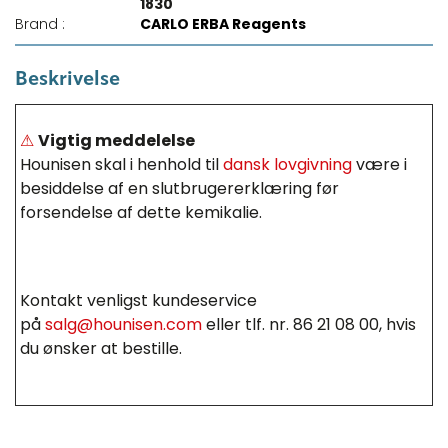
1830
Brand :
CARLO ERBA Reagents
Beskrivelse
⚠
Vigtig meddelelse
Hounisen skal i henhold til
dansk lovgivning
være i
besiddelse af en slutbrugererklæring før
forsendelse af dette kemikalie.
Kontakt venligst kundeservice
på
salg@hounisen.com
eller tlf. nr. 86 21 08 00, hvis
du ønsker at bestille.