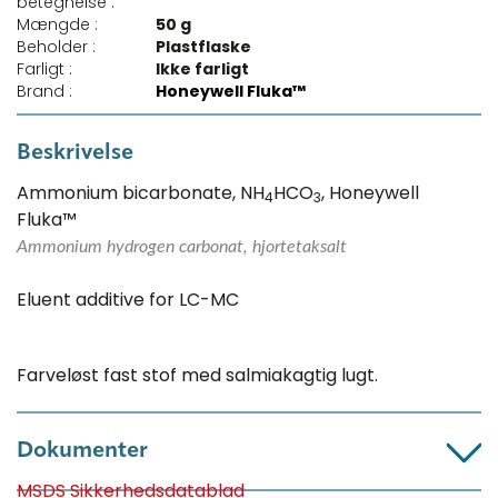
betegnelse :
Mængde :
50 g
Beholder :
Plastflaske
Farligt :
Ikke farligt
Brand :
Honeywell Fluka™
Beskrivelse
Ammonium bicarbonate, NH
HCO
, Honeywell
4
3
Fluka™
Ammonium hydrogen carbonat, hjortetaksalt
Eluent additive for LC-MC
Farveløst fast stof med salmiakagtig lugt.
Dokumenter
MSDS Sikkerhedsdatablad