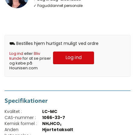
✓ Faguddannet personale
⛟ Bestilles hjem hurtigst muligt ved ordre
Log ind
eller
Bliv
Log ind
kunde
for at se priser
og købe på
Hounisen.com
Specifikationer
Kvalitet :
LC-MC
CAS-nummer :
1066-33-7
Kemisk formel :
NH₄HCO₃
Anden
Hjortetaksalt