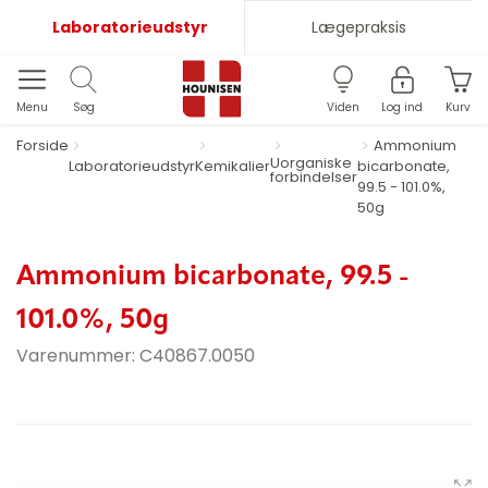
Laboratorieudstyr
Lægepraksis
Menu
Søg
Viden
Log ind
Kurv
Forside
Ammonium
Uorganiske
Laboratorieudstyr
Kemikalier
bicarbonate,
forbindelser
99.5 - 101.0%,
50g
Ammonium bicarbonate, 99.5 -
101.0%, 50g
Varenummer:
C40867.0050