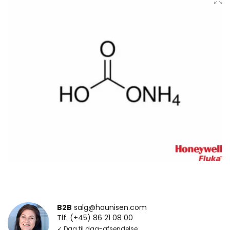
B2B
salg@hounisen.com
Tlf. (+45) 86 21 08 00
✓ Dag til dag-afsendelse