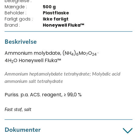
betegnelse :
Mængde :
500 g
Beholder :
Plastflaske
Farligt gods :
Ikke farligt
Brand :
Honeywell Fluka™
Beskrivelse
Ammonium molybdate, (NH
)
Mo
O
·
4
6
7
24
4H
O Honeywell Fluka™
2
Ammonium heptamolybdate tetrahydrate; Molybdic acid
ammonium salt tetrahydrate
Puriss. p.a. ACS. reagent, ≥ 99,0 %
Fast stof, salt
Dokumenter