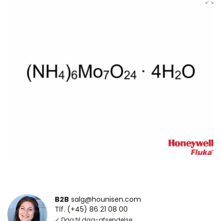
B2B
salg@hounisen.com
Tlf. (+45) 86 21 08 00
✓ Dag til dag-afsendelse