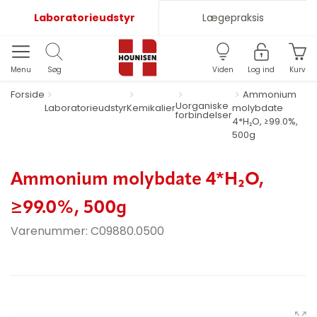
Laboratorieudstyr
Lægepraksis
Menu
Søg
Viden
Log ind
Kurv
Forside
Ammonium
Uorganiske
Laboratorieudstyr
Kemikalier
molybdate
forbindelser
4*H₂O, ≥99.0%,
500g
Ammonium molybdate 4*H₂O,
≥99.0%, 500g
Varenummer:
C09880.0500