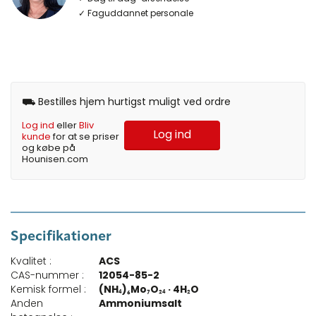
✓ Faguddannet personale
⛟ Bestilles hjem hurtigst muligt ved ordre
Log ind
eller
Bliv
Log ind
kunde
for at se priser
og købe på
Hounisen.com
Specifikationer
Kvalitet :
ACS
CAS-nummer :
12054-85-2
Kemisk formel :
(NH₄)₆Mo₇O₂₄ · 4H₂O
Anden
Ammoniumsalt