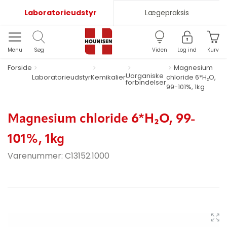
Laboratorieudstyr
Lægepraksis
Menu
Søg
Viden
Log ind
Kurv
Forside
Magnesium
Uorganiske
Laboratorieudstyr
Kemikalier
chloride 6*H₂O,
forbindelser
99-101%, 1kg
Magnesium chloride 6*H₂O, 99-
101%, 1kg
Varenummer:
C13152.1000