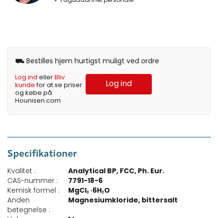
⛟ Bestilles hjem hurtigst muligt ved ordre
Log ind
eller
Bliv
Log ind
kunde
for at se priser
og købe på
Hounisen.com
Specifikationer
Kvalitet :
Analytical BP, FCC, Ph. Eur.
CAS-nummer :
7791-18-6
Kemisk formel :
MgCl₂ ·6H₂O
Anden
Magnesiumkloride, bittersalt
betegnelse :