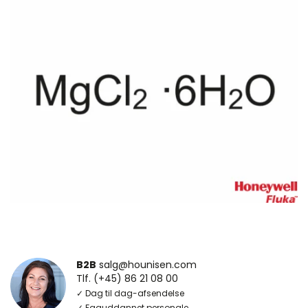
B2B
salg@hounisen.com
Tlf. (+45) 86 21 08 00
✓ Dag til dag-afsendelse
✓ Faguddannet personale