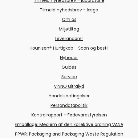
Tilmeld nyhedsbrev - laboratorie
Tilmeld nyhedsbrev - læge
Om os
Miljøtiltag
Leverandører
Hounisen® Hurtigkøb - Scan og bestil
Nyheder
Guides
Service
VINNO ultralyd
Handelsbetingelser
Persondatapolitik
Kontrolrapport - Fødevarestyrelsen
Emballage: Medlem af den kollektive ordning VANA
PPWR: Packaging and Packaging Waste Regulation