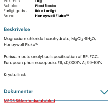
Volumen :
1 kg
Beholder :
Plastflaske
Farligt gods :
Ikke farligt
Brand :
Honeywell Fluka™
Beskrivelse
Magnesium chloride hexahydrate, MgCl
·6H
O,
2
2
Honeywell Fluka™
Puriss., meets analytical specification of BP, FCC,
European pharmacopoeia, E11, ≤0,0001% Ai, 99-101%
Krystallinsk
Dokumenter
MSDS Sikkerhedsdatablad