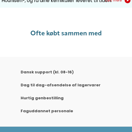
Hounisen®, og få dine kemikalier leveret til tiden.
Læs mere
Ofte købt sammen med
Dansk support (kl. 08-16)
Dag til dag-afsendelse af lagervarer
Hurtig genbestilling
Faguddannet personale