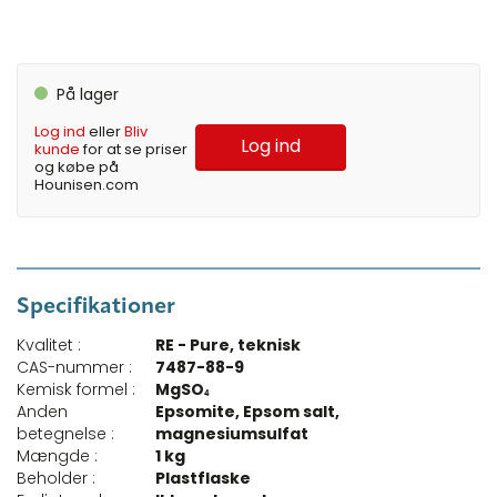
På lager
Log ind
eller
Bliv
Log ind
kunde
for at se priser
og købe på
Hounisen.com
Specifikationer
Kvalitet :
RE - Pure, teknisk
CAS-nummer :
7487-88-9
Kemisk formel :
MgSO₄
Anden
Epsomite, Epsom salt,
betegnelse :
magnesiumsulfat
Mængde :
1 kg
Beholder :
Plastflaske