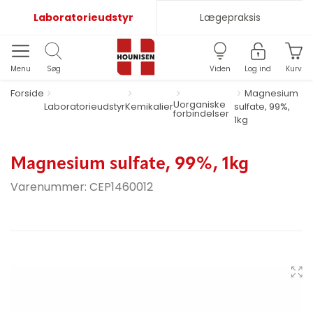
Laboratorieudstyr
Lægepraksis
Menu
Søg
Viden
Log ind
Kurv
Forside
Magnesium
Uorganiske
Laboratorieudstyr
Kemikalier
sulfate, 99%,
forbindelser
1kg
Magnesium sulfate, 99%, 1kg
Varenummer:
CEP1460012