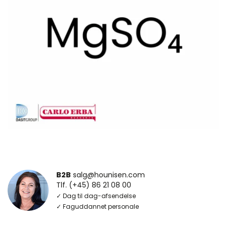
B2B
salg@hounisen.com
Tlf. (+45) 86 21 08 00
✓ Dag til dag-afsendelse
✓ Faguddannet personale