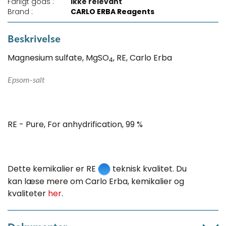
Farligt gods :
Ikke relevant
Brand :
CARLO ERBA Reagents
Beskrivelse
Magnesium sulfate, MgSO
, RE, Carlo Erba
4
Epsom-salt
RE - Pure, For anhydrification, 99 %
Dette kemikalier er RE
teknisk kvalitet. Du
kan læse mere om Carlo Erba, kemikalier og
kvaliteter
her
.