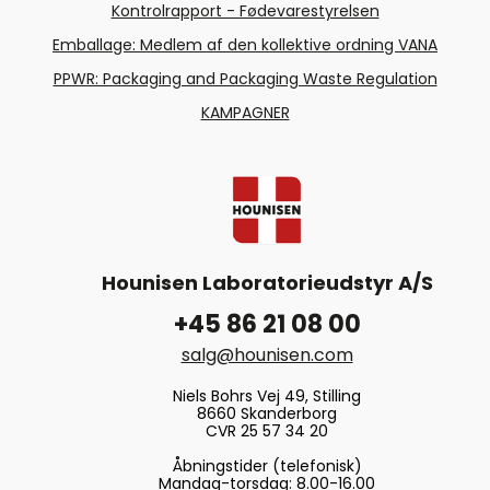
Kontrolrapport - Fødevarestyrelsen
Emballage: Medlem af den kollektive ordning VANA
PPWR: Packaging and Packaging Waste Regulation
KAMPAGNER
Hounisen Laboratorieudstyr A/S
+45 86 21 08 00
salg@hounisen.com
Niels Bohrs Vej 49, Stilling
8660 Skanderborg
CVR 25 57 34 20
Åbningstider (telefonisk)
Mandag-torsdag: 8.00-16.00