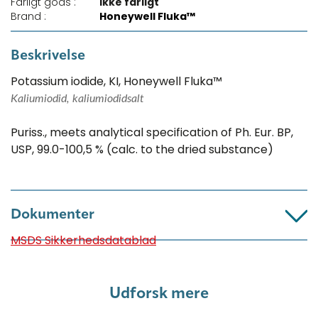
Farligt gods :
Ikke farligt
Brand :
Honeywell Fluka™
Beskrivelse
Potassium iodide, KI, Honeywell Fluka™
Kaliumiodid, kaliumiodidsalt
Puriss., meets analytical specification of Ph. Eur. BP,
USP, 99.0-100,5 % (calc. to the dried substance)
Dokumenter
MSDS Sikkerhedsdatablad
Udforsk mere