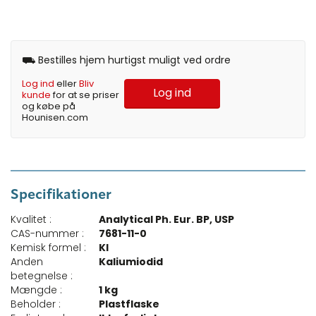
⛟ Bestilles hjem hurtigst muligt ved ordre
Log ind
eller
Bliv
Log ind
kunde
for at se priser
og købe på
Hounisen.com
Specifikationer
Kvalitet :
Analytical Ph. Eur. BP, USP
CAS-nummer :
7681-11-0
Kemisk formel :
KI
Anden
Kaliumiodid
betegnelse :
Mængde :
1 kg
Beholder :
Plastflaske