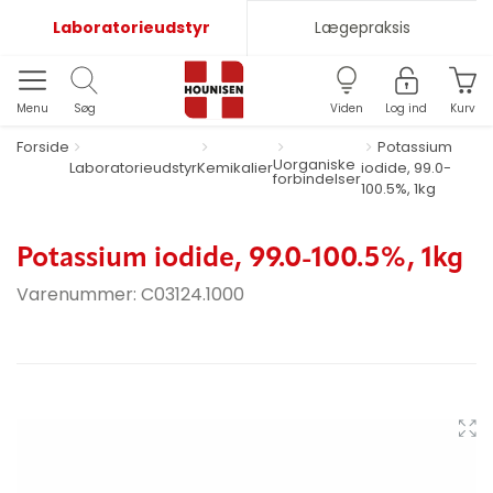
Laboratorieudstyr
Lægepraksis
Menu
Søg
Viden
Log ind
Kurv
Forside
Potassium
Uorganiske
Laboratorieudstyr
Kemikalier
iodide, 99.0-
forbindelser
100.5%, 1kg
Potassium iodide, 99.0-100.5%, 1kg
Varenummer:
C03124.1000