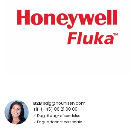
B2B
salg@hounisen.com
Tlf. (+45) 86 21 08 00
✓ Dag til dag-afsendelse
✓ Faguddannet personale