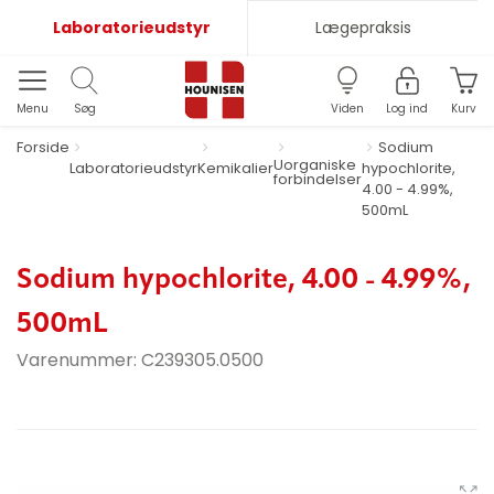
Laboratorieudstyr
Lægepraksis
Menu
Søg
Viden
Log ind
Kurv
Forside
Sodium
Uorganiske
Laboratorieudstyr
Kemikalier
hypochlorite,
forbindelser
4.00 - 4.99%,
500mL
Sodium hypochlorite, 4.00 - 4.99%,
500mL
Varenummer:
C239305.0500