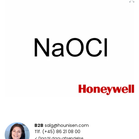
B2B
salg@hounisen.com
Tlf. (+45) 86 21 08 00
✓ Dag til dag-afsendelse