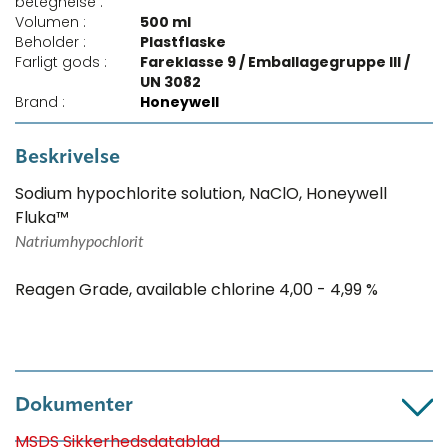
betegnelse :
Volumen :
500 ml
Beholder :
Plastflaske
Farligt gods :
Fareklasse 9 / Emballagegruppe III /
UN 3082
Brand :
Honeywell
Beskrivelse
Sodium hypochlorite solution, NaClO, Honeywell
Fluka™
Natriumhypochlorit
Reagen Grade, available chlorine 4,00 - 4,99 %
Dokumenter
MSDS Sikkerhedsdatablad