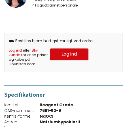
✓ Faguddannet personale
⛟ Bestilles hjem hurtigst muligt ved ordre
Log ind
eller
Bliv
Log ind
kunde
for at se priser
og købe på
Hounisen.com
Specifikationer
Kvalitet :
Reagent Grade
CAS-nummer :
7681-52-9
Kemiskformel :
NaOCl
Anden
Natriumhypoklorit