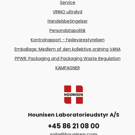
Service
VINNO ultralyd
Handelsbetingelser
Persondatapolitik
Kontrolrapport - Fødevarestyrelsen
Emballage: Medlem af den kollektive ordning VANA
PPWR: Packaging and Packaging Waste Regulation
KAMPAGNER
Hounisen Laboratorieudstyr A/S
+45 86 21 08 00
salg@hounisen.com