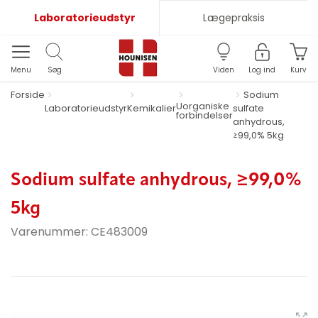
Laboratorieudstyr
Lægepraksis
Menu
Søg
Viden
Log ind
Kurv
Forside
Sodium
Uorganiske
Laboratorieudstyr
Kemikalier
sulfate
forbindelser
anhydrous,
≥99,0% 5kg
Sodium sulfate anhydrous, ≥99,0%
5kg
Varenummer:
CE483009