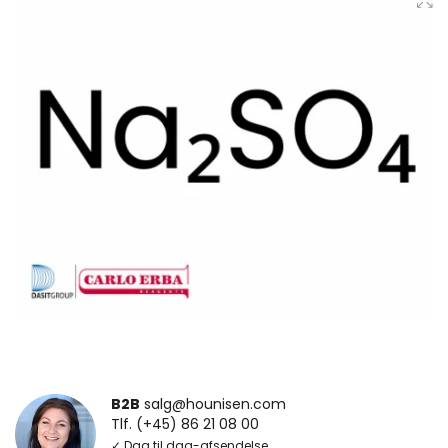
B2B
salg@hounisen.com
Tlf. (+45) 86 21 08 00
✓ Dag til dag-afsendelse