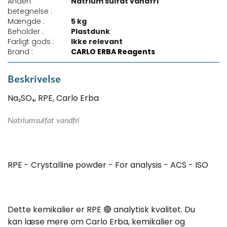
Anden
Natrium sulfat vandfri
betegnelse :
Mængde :
5 kg
Beholder :
Plastdunk
Farligt gods :
Ikke relevant
Brand :
CARLO ERBA Reagents
Beskrivelse
Na₂SO₄, RPE, Carlo Erba
Natriumsulfat vandfri
RPE - Crystalline powder - For analysis - ACS - ISO
Dette kemikalier er RPE 🔴 analytisk kvalitet. Du
kan læse mere om Carlo Erba, kemikalier og