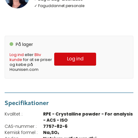
✓ Faguddannet personale
På lager
Log ind
eller
Bliv
Log ind
kunde
for at se priser
og købe på
Hounisen.com
Specifikationer
Kvalitet :
RPE - Crystalline powder - For analysis
- ACS - ISO
CAS-nummer :
7757-82-6
Kemisk formel :
Na₂SO₄